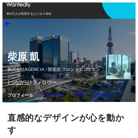
アプリを使う
400万人が利用するビジネスSNS
柴原 凱
株式会社AGENCIA / 開発部 フロントエンドエン
ジニア
1
1
つながり
フォロワー
プロフィール
ストーリー
性格
つながり
直感的なデザインが心を動か
す