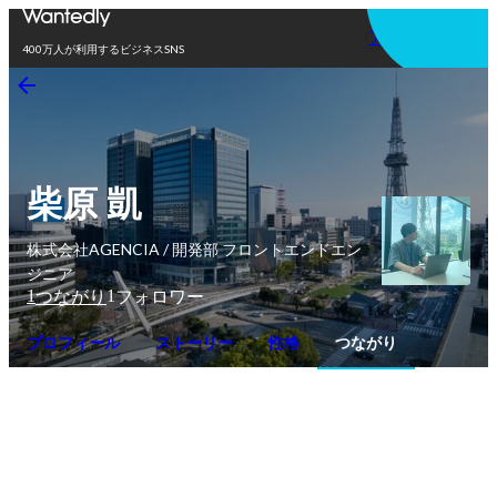
アプリを使う
400万人が利用するビジネスSNS
柴原 凱
株式会社AGENCIA / 開発部 フロントエンドエン
ジニア
1
1
つながり
フォロワー
プロフィール
ストーリー
性格
つながり