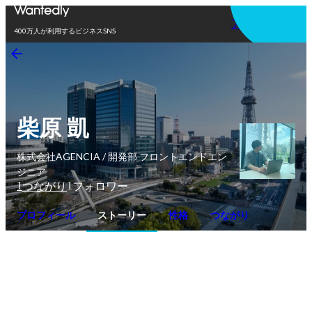
アプリを使う
400万人が利用するビジネスSNS
柴原 凱
株式会社AGENCIA / 開発部 フロントエンドエン
ジニア
1
1
つながり
フォロワー
プロフィール
ストーリー
性格
つながり