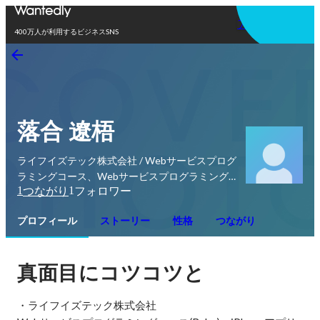
アプリを使う
400万人が利用するビジネスSNS
落合 遼梧
ライフイズテック株式会社 / Webサービスプログ
ラミングコース、Webサービスプログラミング
1
1
つながり
フォロワー
コースカリキュラム、iPhoneアプリプログラミ
ングコース、学校チラシ営業、クラークプロジェ
プロフィール
ストーリー
性格
つながり
クト
真面目にコツコツと
・ライフイズテック株式会社
