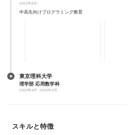
2022年8月
-
中高生向けプログラミング教育
2023 春学期 スクール Web
2023 秋
サービスプログラミングコー
サービスプ
白金高輪校舎でWebサービスプロ
白金高輪校舎
ス、iPhoneアプリプログラ
ス
グラミングコースとiPhoneアプリ
グラミングコ
ミングコース、Androidアプ
プログラミングコースとAndroid
2024年4月
-
2024年9月
2023年10月
-
2
リプログラミングコース
アプリプログラミングコースを指
導 そのうち８人を外部大会へのエ
ントリーに導き、2人がアプリ甲
東京理科大学
子園で一次選考を突破
理学部 応用数学科
2020年4月
-
2025年3月
スキルと特徴