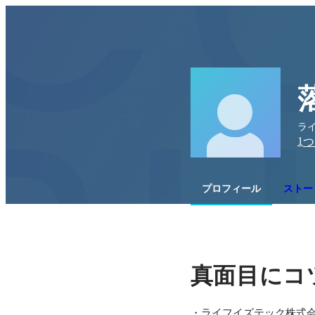
ラ
1
つ
プロフィール
ストー
真面目にコ
・ライフイズテック株式会