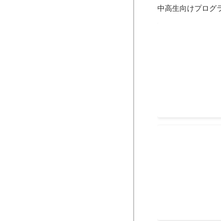
中高生向けプログ
2023 春学期
ログラミングコ
ログラミングコー
白金高輪校舎でW
ログラミング
コースとiPhon
とAndroidア
そのうち８人を外
2024年4月
-
2024年
き、2人がアプリ
2023 春学期
ログラミングコ
ログラミング
白金高輪校舎、オ
ログラミングコース
ミングコースを指
2023年4月
-
2023年