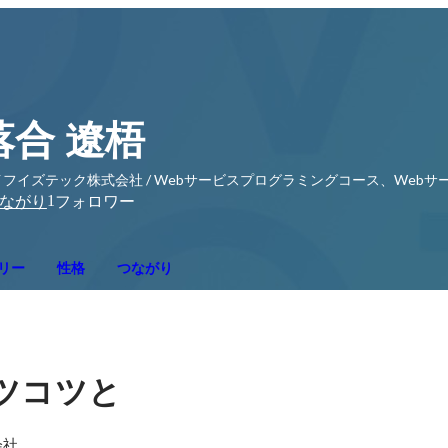
落合 遼梧
イフイズテック株式会社 / Webサービスプログラミングコース、Web
1
ながり
フォロワー
リー
性格
つながり
ツコツと
社
