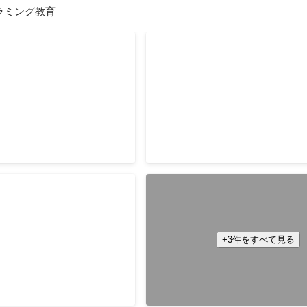
ラミング教育
 スクール Webサービスプ
2023 秋学期 スクール We
ース、iPhoneアプリプ
ログラミングコース
ス、Androidアプリプ
ebサービスプログラミング
白金高輪校舎でWebサービスプロ
コース
eアプリプログラミングコース
コースを指導
プリプログラミングコースを指導
2023年10月
-
2024年3月
部大会へのエントリーに導
9月
甲子園で一次選考を突破
 スクール Webサービスプ
Spring Camp 2023 We
ース、iPhoneアプリプ
ログラミングコース(Ruby)
コース
インコース(HTML/CSS)、
ンラインでWebサービスプ
ートプログラミングコース
2023年4月
+3件をすべて見る
とiPhoneアプリプログラ
導
9月