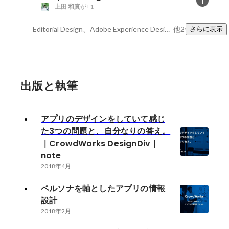
1
上田 和真
が+1
Editorial Design、Adobe Experience Design、Prott
他2件
さらに表示
出版と執筆
アプリのデザインをしていて感じ
た3つの問題と、自分なりの答え。
｜CrowdWorks DesignDiv｜
note
2018年4月
ペルソナを軸としたアプリの情報
設計
2018年2月