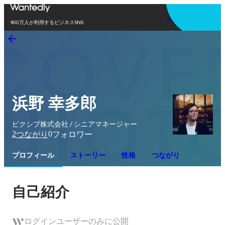
アプリを使う
400万人が利用するビジネスSNS
浜野 幸多郎
ピクシブ株式会社 / シニアマネージャー
2
0
つながり
フォロワー
プロフィール
ストーリー
性格
つながり
自己紹介
ログインユーザーのみに公開