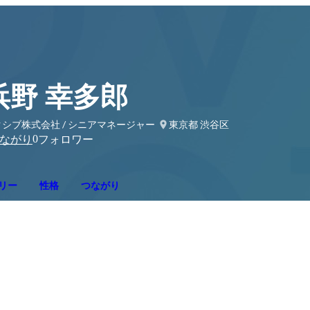
浜野 幸多郎
シブ株式会社 / シニアマネージャー
東京都 渋谷区
0
ながり
フォロワー
リー
性格
つながり