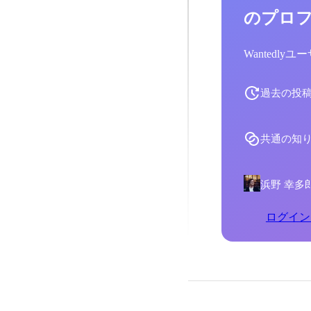
のプロ
Wantedl
過去の投
共通の知
浜野 幸多
ログイン