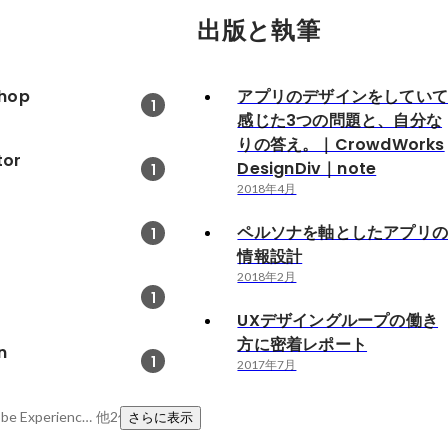
出版と執筆
hop
アプリのデザインをしてい
1
感じた3つの問題と、自分な
りの答え。｜CrowdWorks
tor
DesignDiv｜note
1
2018年4月
ペルソナを軸としたアプリ
1
情報設計
2018年2月
1
UXデザイングループの働き
方に密着レポート
n
1
2017年7月
Editorial Design、Adobe Experience Design、Prott
他2件
さらに表示