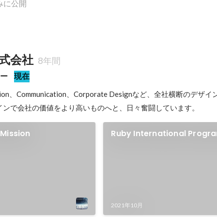
みに公開
式会社
8年間
ャー
現在
motion、Communication、Corporate Designなど、全社横断の
インで会社の価値をより高いものへと、日々奮闘しています。
Mission
Ruby International Prog
Contest
2021年10月