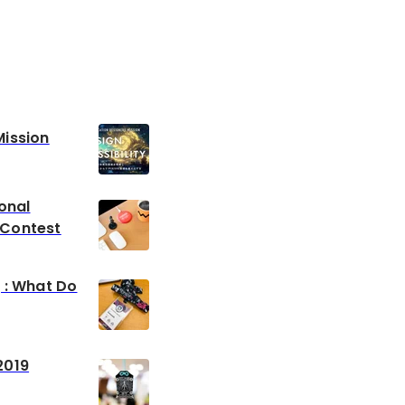
ission
onal
Contest
 : What Do
2019