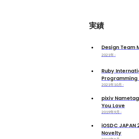
実績
Design Team M
2021年
-
Ruby Internati
Programming 
2021年10月
-
pixiv Nametag
You Love
2019年9月
-
iOSDC JAPAN 
Novelty