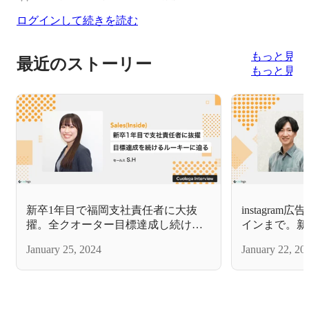
ログインして続きを読む
もっと見る
最近のストーリー
もっと見る
新卒1年目で福岡支社責任者に大抜
instagra
擢。全クオーター目標達成し続ける
インまで。新
ルーキーの活躍に迫る
スデザイナー
January 25, 2024
January 22, 20