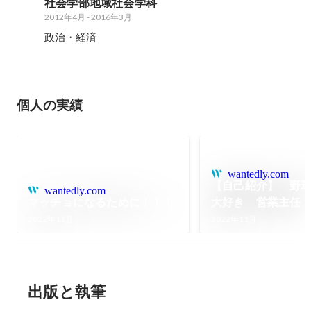
社会学部地域社会学科
2012年4月
-
2016年3月
政治・経済
個人の実績
wantedly.com
【自己紹介】 野
wantedly.com
マッチョになるために！！！
大好き 営業主任
す！！！
2022年11月
2022年11月
出版と執筆