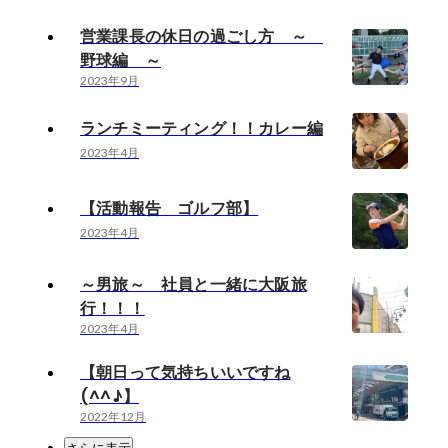
営業課長の休日の過ごし方 ～
野球編 ～
2023年9月
ランチミーティング！！カレー編
2023年4月
【活動報告 ゴルフ部】
2023年4月
～男旅～ 社員と一緒に大阪旅
行！！！
2023年4月
【朝日って気持ちいいですね
(^^♪】
2022年12月