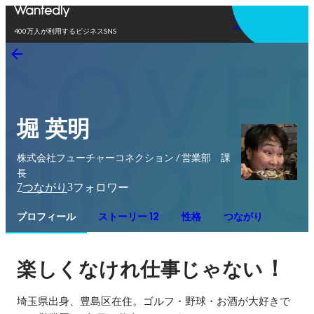
アプリを使う
400万人が利用するビジネスSNS
堀 英明
株式会社フューチャーコネクション / 営業部 課
長
7
3
つながり
フォロワー
プロフィール
ストーリー 12
性格
つながり
！
楽しくなけれ仕事じゃない
埼玉県出身、豊島区在住。ゴルフ・野球・お酒が大好きで