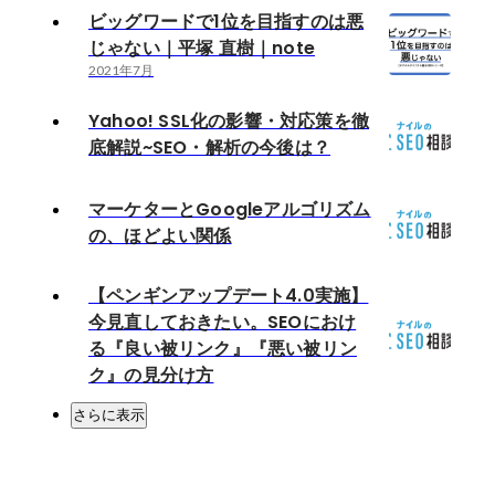
ビッグワードで1位を目指すのは悪
じゃない｜平塚 直樹｜note
2021年7月
Yahoo! SSL化の影響・対応策を徹
底解説~SEO・解析の今後は？
マーケターとGoogleアルゴリズム
の、ほどよい関係
【ペンギンアップデート4.0実施】
今見直しておきたい。SEOにおけ
る『良い被リンク』『悪い被リン
ク』の見分け方
さらに表示