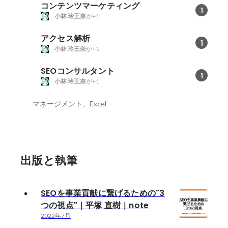
コンテンツマーケティング
1
小林 玲王奈
が+1
アクセス解析
1
小林 玲王奈
が+1
SEOコンサルタント
1
小林 玲王奈
が+1
マネージメント、Excel
出版と執筆
SEOを事業貢献に繋げるための"3
つの視点"｜平塚 直樹｜note
2022年7月