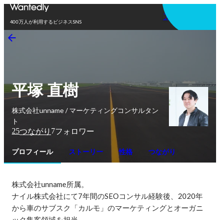
アプリを使う
400万人が利用するビジネスSNS
平塚 直樹
株式会社unname / マーケティングコンサルタン
ト
25
7
つながり
フォロワー
プロフィール
ストーリー
性格
つながり
株式会社unname所属。

ナイル株式会社にて7年間のSEOコンサル経験後、2020年
から車のサブスク「カルモ」のマーケティングとオーガニ
ック集客領域を担当。
