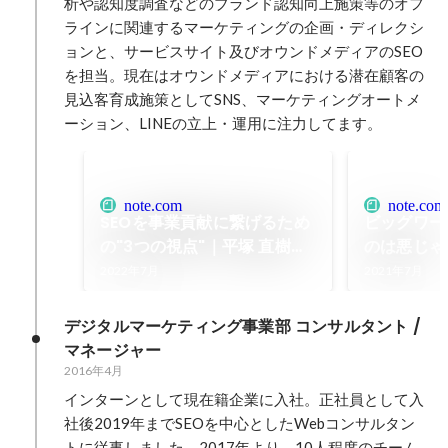
析や認知度調査などのブランド認知向上施策等のオフ
ラインに関連するマーケティングの企画・ディレクシ
ョンと、サービスサイト及びオウンドメディアのSEO
を担当。現在はオウンドメディアにおける潜在顧客の
見込客育成施策としてSNS、マーケティングオートメ
ーション、LINEの立上・運用に注力してます。
note.com
note.com
SEOを事業貢献に繋げるため
ビッグワー
の"3つの視点"｜平塚 直樹｜
のは悪じゃ
note
note
2022年7月
2021年7月
デジタルマーケティング事業部 コンサルタント / 
マネージャー
2016年4月
インターンとして現在籍企業に入社。正社員として入
社後2019年までSEOを中心としたWebコンサルタン
トに従事しました。2017年より、10人程度のチーム