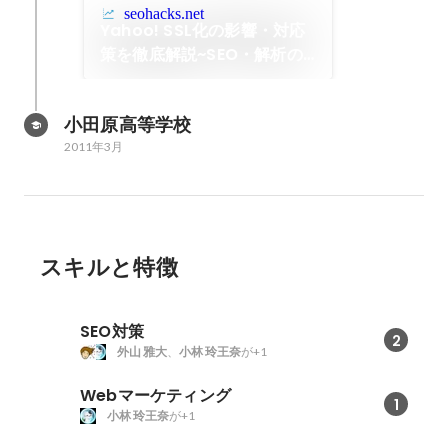
seohacks.net
Yahoo! SSL化の影響・対応
策を徹底解説~SEO・解析の
今後は？
小田原高等学校
2011年3月
スキルと特徴
SEO対策
2
外山 雅大
、
小林 玲王奈
が+1
Webマーケティング
1
小林 玲王奈
が+1