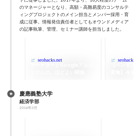
のマネージャーとなり、高額・高難易度のコンサルテ
ィングプロジェクトのメイン担当とメンバー採用・育
成に従事。情報発信責任者としてもオウンドメディア
の記事執筆、管理、セミナー講師を担当しました。
seohacks.net
seohacks.
マーケターとGoogleアルゴ
【ペンギン
リズムの、ほどよい関係
実施】今見
SEOにお
ク』『悪い
慶應義塾大学
け方
経済学部
2016年3月