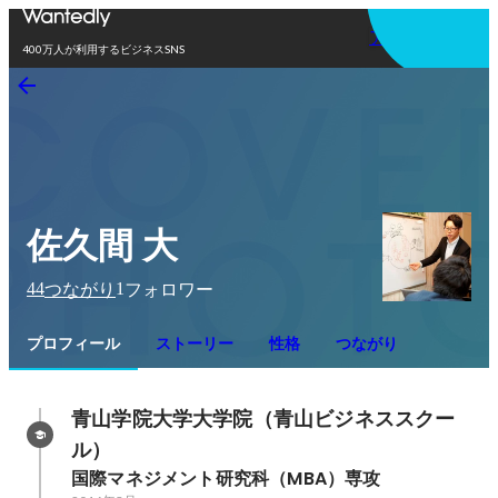
アプリを使う
400万人が利用するビジネスSNS
佐久間 大
44
1
つながり
フォロワー
プロフィール
ストーリー
性格
つながり
青山学院大学大学院（青山ビジネススクー
ル）
国際マネジメント研究科（MBA）専攻