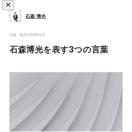
石森 博光
出版・執筆
2026年2月
石森博光を表す3つの言葉