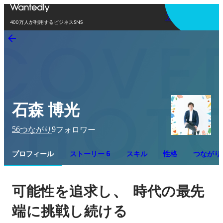
アプリを使う
400万人が利用するビジネスSNS
石森 博光
56
9
つながり
フォロワー
プロフィール
ストーリー 6
スキル
性格
つながり
、 
可能性を追求し
時代の最先
端に挑戦し続ける