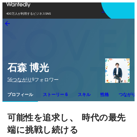
アプリを使う
400万人が利用するビジネスSNS
石森 博光
56
9
つながり
フォロワー
プロフィール
ストーリー 6
スキル
性格
つながり
、 
可能性を追求し
時代の最先
端に挑戦し続ける