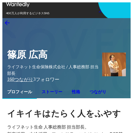
アプリを使う
400万人が利用するビジネスSNS
篠原 広高
ライフネット生命保険株式会社 / 人事総務部 担当
部長
160
3
つながり
フォロワー
プロフィール
ストーリー
性格
つながり
イキイキはたらく人をふやす
ライフネット生命 人事総務部 担当部長。
