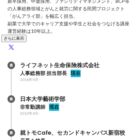
新卒採用、中途採用、ファシリティマネジメント、BCP等
の人事総務領域とがんと就労に関する民間プロジェクト
「がんアライ部」を幅広く担当。

副業で大学でのキャリア支援や学生と社会をつなげる講座
運営経験は10年以上。
さらに表示
ライフネット生命保険株式会社
人事総務部 担当部長
現在
2016年4月
-
日本大学藝術学部
非常勤講師
現在
2013年4月
-
就トモCafe、セカンドキャンパス新宿校