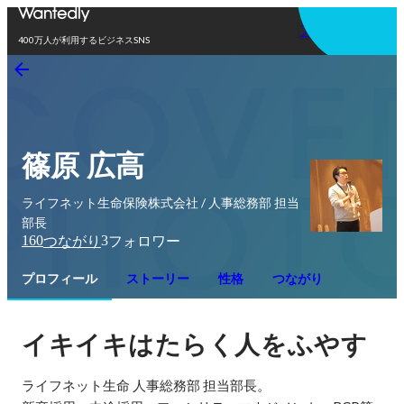
アプリを使う
400万人が利用するビジネスSNS
篠原 広高
ライフネット生命保険株式会社 / 人事総務部 担当
部長
160
3
つながり
フォロワー
プロフィール
ストーリー
性格
つながり
イキイキはたらく人をふやす
ライフネット生命 人事総務部 担当部長。
