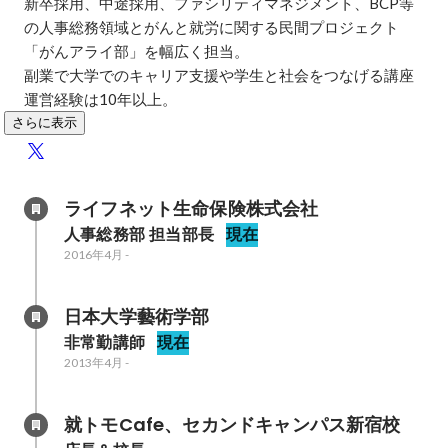
新卒採用、中途採用、ファシリティマネジメント、BCP等
の人事総務領域とがんと就労に関する民間プロジェクト
「がんアライ部」を幅広く担当。

副業で大学でのキャリア支援や学生と社会をつなげる講座
運営経験は10年以上。
さらに表示
ライフネット生命保険株式会社
人事総務部 担当部長
現在
2016年4月
-
日本大学藝術学部
非常勤講師
現在
2013年4月
-
就トモCafe、セカンドキャンパス新宿校