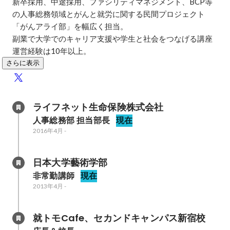
新卒採用、中途採用、ファシリティマネジメント、BCP等
の人事総務領域とがんと就労に関する民間プロジェクト
「がんアライ部」を幅広く担当。

副業で大学でのキャリア支援や学生と社会をつなげる講座
運営経験は10年以上。
さらに表示
ライフネット生命保険株式会社
人事総務部 担当部長
現在
2016年4月
-
日本大学藝術学部
非常勤講師
現在
2013年4月
-
就トモCafe、セカンドキャンパス新宿校