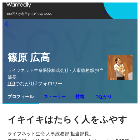
アプリを使う
400万人が利用するビジネスSNS
篠原 広高
ライフネット生命保険株式会社 / 人事総務部 担当
部長
160
3
つながり
フォロワー
プロフィール
ストーリー
性格
つながり
イキイキはたらく人をふやす
ライフネット生命 人事総務部 担当部長。
