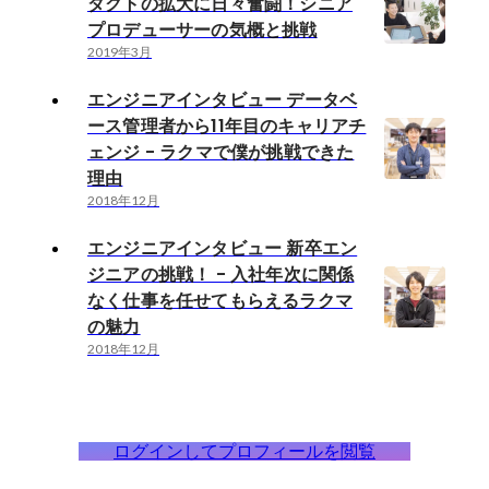
ダクトの拡大に日々奮闘！シニア
プロデューサーの気概と挑戦
2019年3月
エンジニアインタビュー データベ
ース管理者から11年目のキャリアチ
ェンジ - ラクマで僕が挑戦できた
理由
2018年12月
エンジニアインタビュー 新卒エン
ジニアの挑戦！ - 入社年次に関係
なく仕事を任せてもらえるラクマ
の魅力
2018年12月
ログインしてプロフィールを閲覧