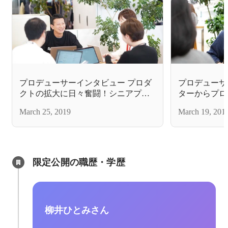
プロデューサーインタビュー プロダ
プロデューサ
クトの拡大に日々奮闘！シニアプロ
ターからプロ
デューサーの気概と挑戦
川さんから見
March 25, 2019
March 19, 201
魅力
限定公開の職歴・学歴
柳井ひとみさん