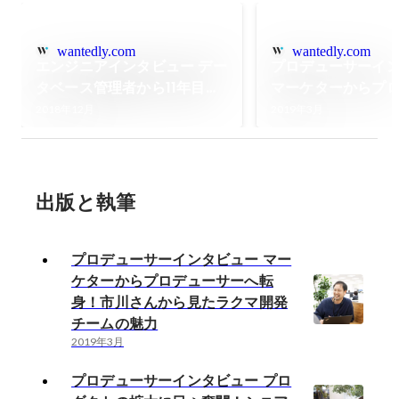
wantedly.com
wantedly.com
エンジニアインタビュー デー
プロデューサーイ
タベース管理者から11年目の
マーケターからプ
キャリアチェンジ - ラクマで
ーへ転身！市川さ
2018年12月
2019年3月
僕が挑戦できた理由
ラクマ開発チーム
出版と執筆
プロデューサーインタビュー マー
ケターからプロデューサーへ転
身！市川さんから見たラクマ開発
チームの魅力
2019年3月
プロデューサーインタビュー プロ