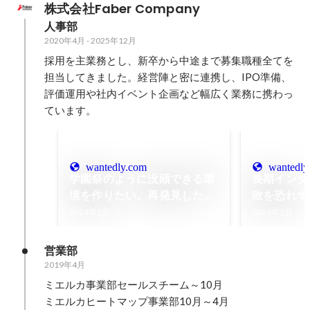
株式会社Faber Company
人事部
2020年4月
-
2025年12月
採用を主業務とし、新卒から中途まで募集職種全てを
担当してきました。経営陣と密に連携し、IPO準備、
評価運用や社内イベント企画など幅広く業務に携わっ
ています。
wantedly.com
wantedly
学園祭のように没頭できる環
長期インタ
境を作りたい。再発見した
敗を恐れず
「自分の特異」
る」というこ
2024年2月
2024年2月
Faber C
営業部
2019年4月
ミエルカ事業部セールスチーム～10月

ミエルカヒートマップ事業部10月～4月