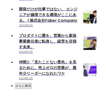
開発だけが仕事ではない。 エンジ
ニアが越境できる環境がここにあ
る。 | 株式会社Faber Company
2024年2月
プロダクトに愛を。営業から新規
事業責任者に転身し、経営を目指
す未来。
2024年1月
仲間と「見たことない景色」を見
るために。売上ゼロの営業が、最
年少リーダーになれたワケ
2024年1月
さらに表示