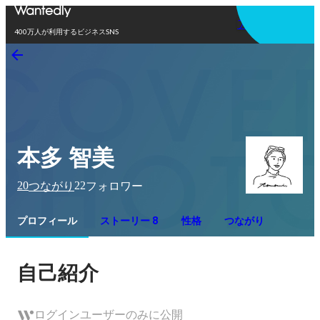
アプリを使う
400万人が利用するビジネスSNS
本多 智美
20
22
つながり
フォロワー
プロフィール
ストーリー 8
性格
つながり
自己紹介
ログインユーザーのみに公開