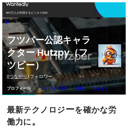
アプリを使う
400万人が利用するビジネスSNS
フツパー公認キャラ
クター Hutzpy（フ
ツピー）
0
1
つながり
フォロワー
プロフィール
ストーリー 96
性格
つながり
ー
最新テクノロジ
を確かな労
。
働力に