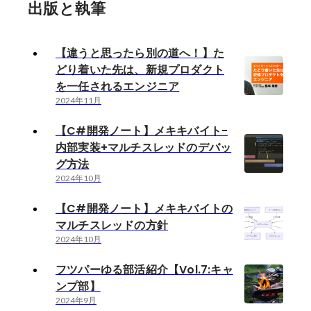
出版と執筆
【違うと思ったら別の道へ！】た
どり着いた先は、新規プロダクト
を一任されるエンジニア
2024年11月
【C#開発ノート】メキキバイト-
内部実装+マルチスレッドのデバッ
グ方法
2024年10月
【C#開発ノート】メキキバイトの
マルチスレッドの方針
2024年10月
フツパーゆる部活紹介【Vol.7:キャ
ンプ部】
2024年9月