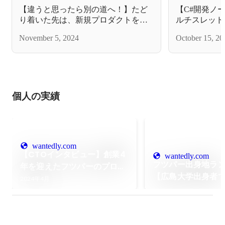
【違うと思ったら別の道へ！】たど
【C#開発ノ
り着いた先は、新規プロダクトを一
ルチスレッド
任されるエンジニア
November 5, 2024
October 15, 20
個人の実績
wantedly.com
【CTOインタビュー】創業4
wantedly.com
フツパー出身地ラ
年を迎えたフツパーのプロダ
【広島大学出身者
クトと「現場主義」を貫く開
2024年4月
スタートアップは
発環境