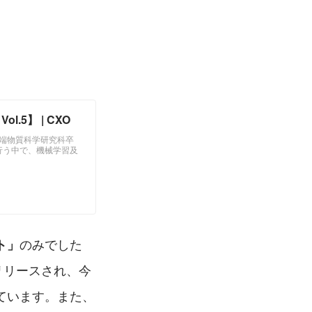
5】 | CXO
先端物質科学研究科卒
行う中で、機械学習及
のみでした
ト」
にリリースされ、今
ています。また、