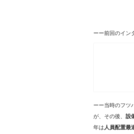
ーー前回のイン
ーー当時のフツ
が、その後、
設
年は
人員配置最