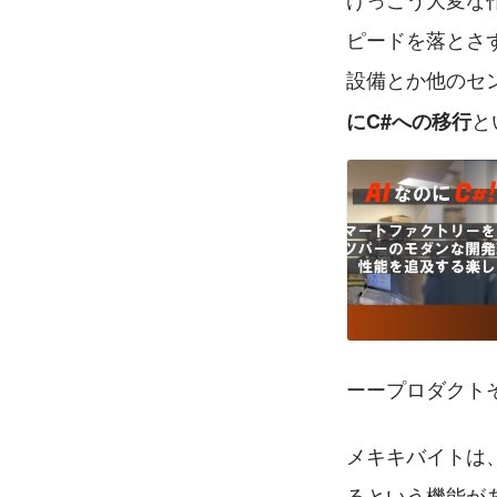
ピードを落とさ
設備とか他のセ
と
にC#への移行
ーープロダクト
メキキバイトは
るという機能が