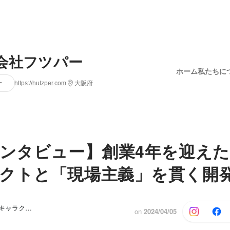
会社フツパー
ホーム
私たちに
ー
https://hutzper.com
大阪府
インタビュー】創業4年を迎え
クトと「現場主義」を貫く開
フツパー公認キャラクター Hutzpy（フツピー）, 島本 海舟
他19人
on
2024/04/05