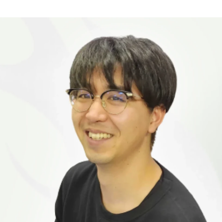
フツパー公認キャラクター Hutzpy（フツピー）
株式会社フツパー /