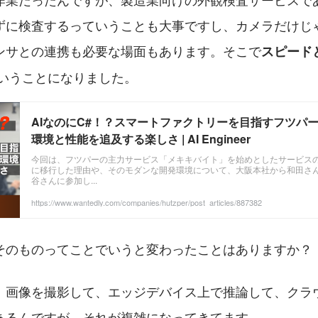
ずに検査するっていうことも大事ですし、カメラだけじ
ンサとの連携も必要な場面もあります。そこで
スピード
いうことになりました。
AIなのにC#！？スマートファクトリーを目指すフツパ
環境と性能を追及する楽しさ | AI Engineer
今回は、フツパーの主力サービス「メキキバイト」を始めとしたサービスの開発
に移行した理由や、そのモダンな開発環境について、大阪本社から和田さ
谷さんに参加し...
https://www.wantedly.com/companies/hutzper/post_articles/887382
そのものってことでいうと変わったことはありますか？
、画像を撮影して、エッジデバイス上で推論して、クラ
あるんですが、それが複雑になってきてます。