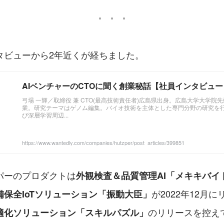
タビューから2年近くが経ちました。
AIベンチャーのCTOに聞く創業秘話【社員インタビュー Vol.
弓場 一輝／取締役 兼 CTO(最高技術責任者)広島県出身。広島大学大学院
業。研究テーマはゲノム編集。バイオ技術を主体とした専門分野の研究を
び深層学習周辺...
https://www.wantedly.com/companies/hutzper/post_articles/399851
パーのプロダクトは
外観検査＆品質管理AI「メキキバイ
が2022年12月
備保全IoTソリューション「振動大臣」
のリリースを控え
適化ソリューション「スキルパズル」