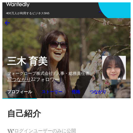
アプリを使う
400万人が利用するビジネスSNS
三木 育美
フォーグローブ株式会社 / 人事・総務責任者
37
22
つながり
フォロワー
プロフィール
ストーリー
性格
つながり
自己紹介
ログインユーザーのみに公開