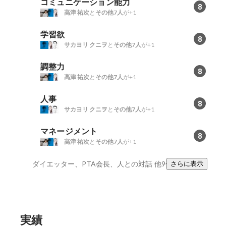
コミュニケーション能力
8
高津 祐次
と
その他7人
が+1
学習欲
8
サカヨリ クニヲ
と
その他7人
が+1
調整力
8
高津 祐次
と
その他7人
が+1
人事
8
サカヨリ クニヲ
と
その他7人
が+1
マネージメント
8
高津 祐次
と
その他7人
が+1
ダイエッター、PTA会長、人との対話
他9件
さらに表示
実績