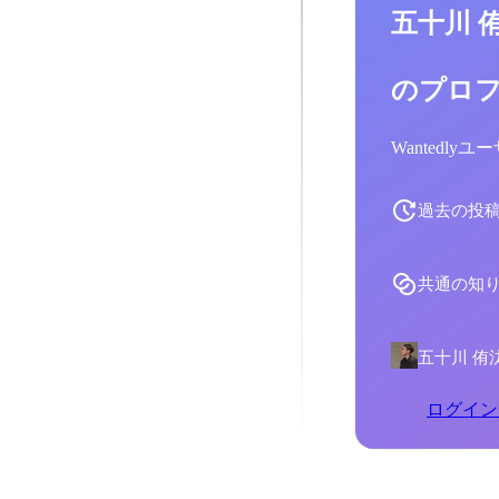
五十川 
のプロ
Wantedl
過去の投
共通の知
五十川 侑
ログイン