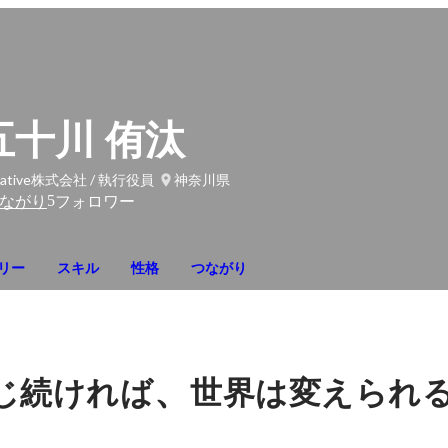
五十川 侑汰
rrative株式会社 / 執行役員
神奈川県
5
ながり
フォロワー
リー
スキル
性格
つながり
、
じ続ければ
世界は変えられ