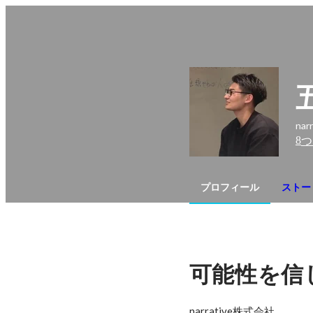
na
8
つ
プロフィール
ストー
可能性を信
narrative株式会社
