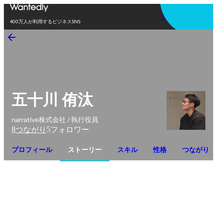
アプリを使う
400万人が利用するビジネスSNS
五十川 侑汰
narrative株式会社 / 執行役員
8
5
つながり
フォロワー
プロフィール
ストーリー
スキル
性格
つながり