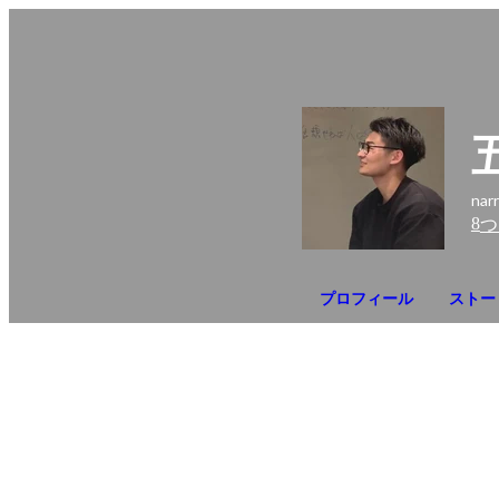
na
8
つ
プロフィール
ストー