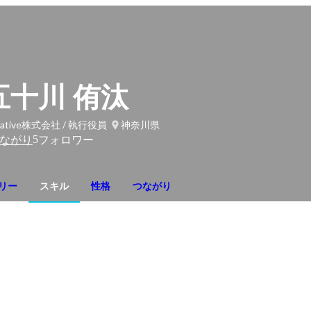
五十川 侑汰
rrative株式会社 / 執行役員
神奈川県
5
ながり
フォロワー
リー
スキル
性格
つながり