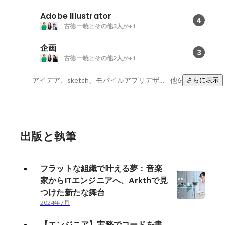
Adobe Illustrator
4
古徳 一暁
と
その他3人
が+1
企画
3
古徳 一暁
と
その他2人
が+1
アイデア、sketch、モバイルアプリデザイン
他6件
さらに表示
出版と執筆
フラットな組織で叶える夢：音楽
家からITエンジニアへ、Arkthで見
つけた新たな舞台
2024年7月
【エンジニア】実務でコードを書