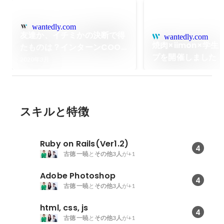
wantedly.com
友達か、イチミかの決断で得
wantedly.com
焼肉×iimon×学
たものは？インターンCOO
プを開催しました
の今！
2020年3月
スキルと特徴
Ruby on Rails(Ver1.2)
4
古徳 一暁
と
その他3人
が+1
Adobe Photoshop
4
古徳 一暁
と
その他3人
が+1
html, css, js
4
古徳 一暁
と
その他3人
が+1