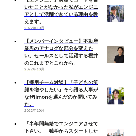
いたことがなかった私がエンジニ
アとして活躍できている理由を教
えます。
2022年10月
【メンバーインタビュー】不動産
業界のアナログな部分を変えた
い。セールスとして活躍する櫻井
のこれまでとこれから。
2022年10月
【採用チーム対談】「子どもの笑
顔を増やしたい」そう語る人事が
なぜiimonを選んだのか聞いてみ
た。
2022年10月
「半年間無給でエンジニアさせて
下さい。」独学からスタートした