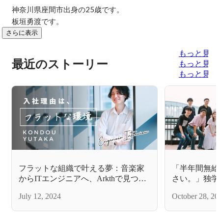
神奈川県座間市出身の25歳です。

板垣勇渡です。
さらに表示
もっと見る
最近のストーリー
もっと見る
もっと見る
フラットな組織で叶える夢：音楽家
「半年間無給
からITエンジニアへ、Arkthで見つけ
さい。」独学
た新たな舞台
エンジニアへ
July 12, 2024
October 28, 20
た訳。