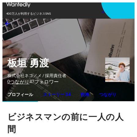
アプリを使う
400万人が利用するビジネスSNS
板垣 勇渡
株式会社ネコノメ / 採用責任者
0
47
つながり
フォロワー
プロフィール
ストーリー 34
性格
つながり
ビジネスマンの前に一人の人
間