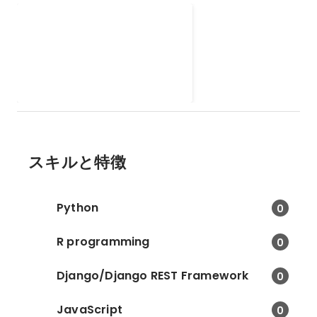
ROS2を用いたロボットアー
ム制御@ICRAコンペ
ICRA の「いくら丼盛り付けコン
ペ」に 7 軸ロボットアームで参戦
し、ROS2 / Smach によるプラン
2024年3月
-
2024年5月
ニングを実施。結果は他チームに
敗れたものの、10件中4件の盛り
付けに成功。
スキルと特徴
Python
0
R programming
0
Django/Django REST Framework
0
JavaScript
0