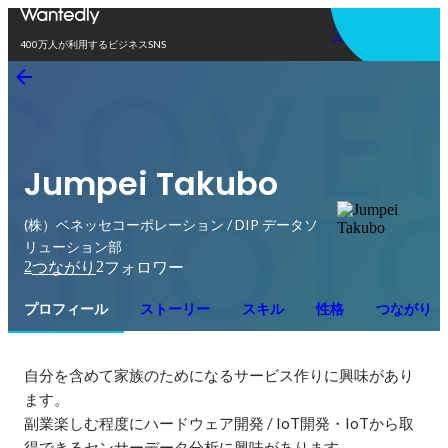
アプリを使う
400万人が利用するビジネスSNS
Jumpei Takubo
(株）ベネッセコーポレーション / DIP データソ
リューション部
2
2
つながり
フォロワー
プロフィール
ストーリー
スキル
性格
つながり
自分を含めて家族のためになるサービス作りに興味があり
ます。

副業楽しむ程度にハードウェア開発 / IoT開発・IoTから取
得できるセンサーデータ分析に興味があります。