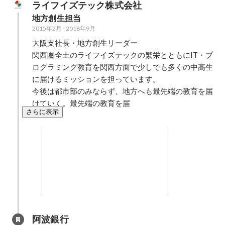
ライフイズテック株式会社
し、町や沿線の活性化に繋げる。
地方創生担当
2015年2月
-
2018年9月
大阪支社長・地方創生リーダー

関西圏全土のライフイズテックの繁栄とともにIT・プ
ログラミング教育を関西方面で少しでも多くの中高生
に届けるミッションを担っています。

今後は都市部のみならず、地方へも最先端の教育を届
けていく。最先端の教育を届
さらに表示
徳島県海陽町ITキャンプ
海と山に囲まれた自然豊かな町”徳
島県海陽町”。この町のキャンプ場
で県外の中高生が20人、地元の中
高生が20人集い、3日間でiPhone
アプリ開発、ゲーム開発、メディ
アアートなどを学ぶITキャンプを
阿波銀行
開催！また、地元にサテライトオ