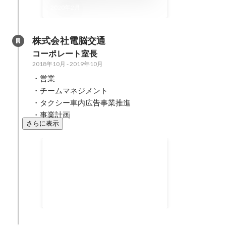
ライフイズテックに出戻って
2020年2月
でも実現したかったこれから
の未来
株式会社電脳交通
コーポレート室長
2018年10月
-
2019年10月
・営業

・チームマネジメント

・タクシー車内広告事業推進

・事業計画
さらに表示
兵庫県篠山地区定額タクシー
プロジェクト
篠山地区でJR西日本、日本交通、
篠山市と連携し1日定額でWebで
タクシーを配車する実証実験を実
施。電脳交通側でのプロジェクト
マネジャーとして従事。 交通空白
地帯での新たな観光交通を生み出