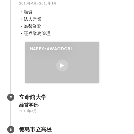
2010年4月
-
2015年1月
フィスを構える企業に講演に来て
・融資

もらい中高生に「ITを使った都会
と地方の未来の働き方」について
・法人営業

話をしてもらった。
・為替業務

・証券業務管理
HAPPY×AWAODORI
立命館大学
経営学部
2010年3月
徳島市立高校