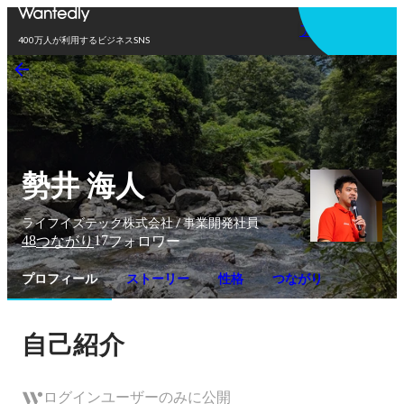
アプリを使う
400万人が利用するビジネスSNS
勢井 海人
ライフイズテック株式会社 / 事業開発社員
48
17
つながり
フォロワー
プロフィール
ストーリー
性格
つながり
自己紹介
ログインユーザーのみに公開