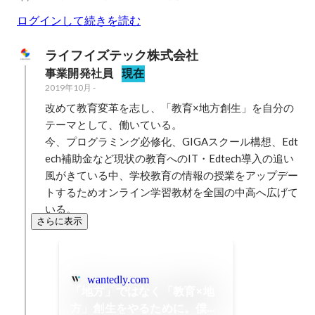
ログインして続きを読む
ライフイズテック株式会社
事業開発社員
現在
2019年10月
-
改めて教育変革を志し、「教育×地方創生」を自分の
テーマとして、働いている。

今、プログラミング必修化、GIGAスクール構想、Edt
ech補助金など現状の教育へのIT・Edtech導入の追い
風がきている中、学校教育の情報の授業をアップデー
トするためオンライン学習教材を全国の中高へ広げて
いる。
さらに表示
wantedly.com
「地方」ではなく「教育×地
方」創生をやるために。僕が