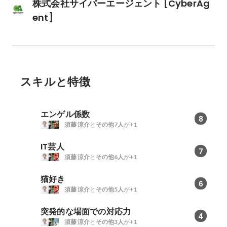
株式会社サイバーエージェント [CyberAg
ent]
スキルと特徴
エンゲル係数
8
須藤 涼介
と
その他7人
が+1
IT芸人
7
須藤 涼介
と
その他6人
が+1
猫好き
6
須藤 涼介
と
その他5人
が+1
突発的な場面での対応力
4
須藤 涼介
と
その他3人
が+1