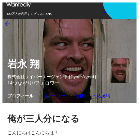
アプリを使う
400万人が利用するビジネスSNS
岩永 翔
株式会社サイバーエージェント [CyberAgent]
14
0
つながり
フォロワー
プロフィール
ストーリー
性格
つながり
俺が三人分になる
こんにちはこんにちは！