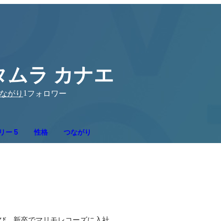
タムラ カナエ
1
ながり
フォロワー
リー 5
性格
つながり
び、新卒でマリモレコーズに入社。
