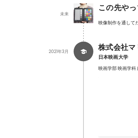
この先やっ
未来
映像制作を通して
株式会社マ
2021年3月
日本映画大学
映画学部 映画学科
実習に追われ
大学では主に実習
たが、 現場に行っ
composerを使
2017年
-
2021年