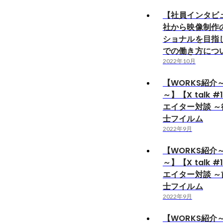
【社員インタビ
社から映像制作
ショナルを目指
での働き方につ
2022年10月
【WORKS紹介
～】【X talk 
エイター対談 
士フイルム
2022年9月
【WORKS紹介
～】【X talk 
エイター対談 
士フイルム
2022年9月
【WORKS紹介～