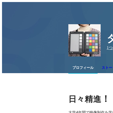
1
つ
プロフィール
ストー
！
日々精進
大学4年間で映像制作を学