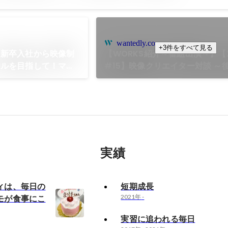
wantedly.com
+3件をすべて見る
】新卒入社から映像制
【WORKS紹介～番組出演～】【X 
ナルを目指して！マリ
#15】映像クリエイター対談 ～
て。
士フイルム
実績
ィは、毎日の
短期成長
モが食事にこ
2021年
-
実習に追われる毎日