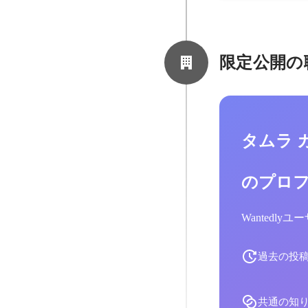
限定公開の
タムラ 
のプロ
Wantedl
過去の投
共通の知