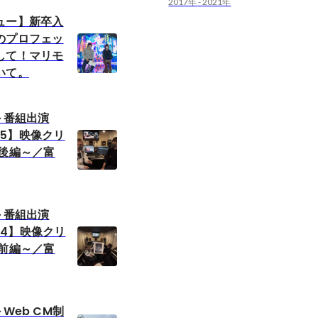
2017年
-
2021年
ュー】新卒入
のプロフェッ
して！マリモ
いて。
～番組出演
#15】映像クリ
～後編～／富
～番組出演
#14】映像クリ
～前編～／富
Web CM制