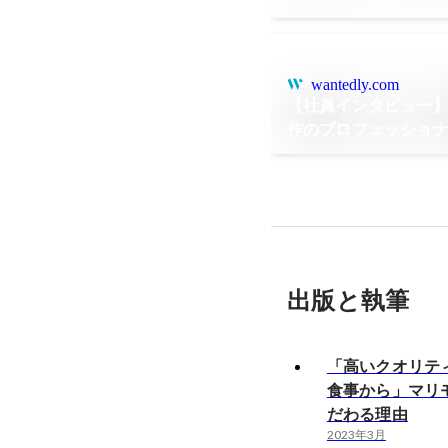
wantedly.com
【社員インタビュー
作のプロフェッショ
モでの働き方につい
出版と執筆
「高いクオリテ
食事から」マリ
だわる理由
2023年3月