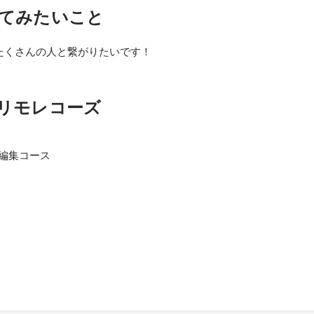
てみたいこと
たくさんの人と繋がりたいです！
リモレコーズ
 編集コース
る毎日
として短編の映画を作っていました。 編集コースだったのでもちろん
て記録として作品に関わることも多かったです。 編集では主にAvid med
用していました。