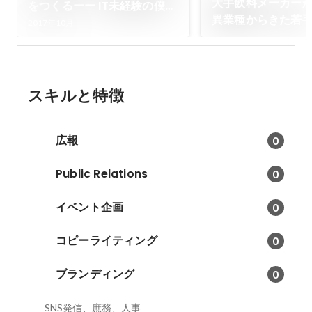
大手飲料メーカーか
をつくるーー IT未経験の僕が
異業種からきた若
社長になったワケ
2017年10月
事を受けたその後
スキルと特徴
広報
0
Public Relations
0
イベント企画
0
コピーライティング
0
ブランディング
0
SNS発信、庶務、人事