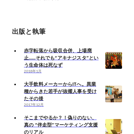
出版と執筆
赤字転落から吸収合併、上場廃
止……それでも“アキナジスタ”とい
う生命体は死なず
2018年1月
大手飲料メーカーからITへ。異業
種からきた若手が抜擢人事を受け
たその後
2017年12月
そこまでやるか？！偽りのない、
真の “伴走型”マーケティング支援
のリアル