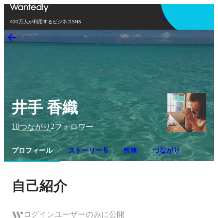
アプリを使う
400万人が利用するビジネスSNS
井手 香織
10
2
つながり
フォロワー
プロフィール
ストーリー 5
性格
つながり
自己紹介
ログインユーザーのみに公開