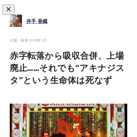
井手 香織
出版・執筆
2018年1月
赤字転落から吸収合併、上場
廃止……それでも“アキナジス
タ”という生命体は死なず