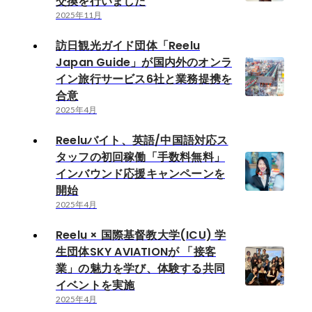
交換を行いました
2025年11月
訪日観光ガイド団体「Reelu
Japan Guide」が国内外のオンラ
イン旅行サービス6社と業務提携を
合意
2025年4月
Reeluバイト、英語/中国語対応ス
タッフの初回稼働「手数料無料」
インバウンド応援キャンペーンを
開始
2025年4月
Reelu × 国際基督教大学(ICU) 学
生団体SKY AVIATIONが 「接客
業」の魅力を学び、体験する共同
イベントを実施
2025年4月