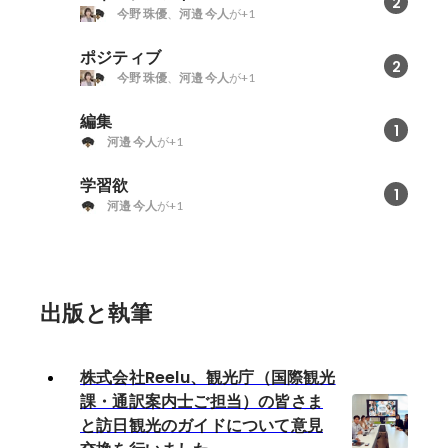
2
今野 珠優
、
河邉 今人
が+1
ポジティブ
2
今野 珠優
、
河邉 今人
が+1
編集
1
河邉 今人
が+1
学習欲
1
河邉 今人
が+1
出版と執筆
株式会社Reelu、観光庁（国際観光
課・通訳案内士ご担当）の皆さま
と訪日観光のガイドについて意見