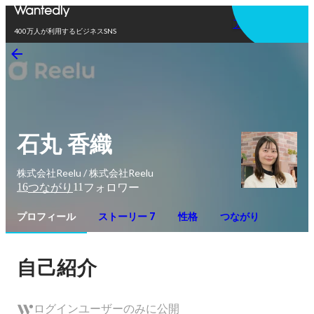
アプリを使う
400万人が利用するビジネスSNS
石丸 香織
株式会社Reelu / 株式会社Reelu
16
11
つながり
フォロワー
プロフィール
ストーリー 7
性格
つながり
自己紹介
ログインユーザーのみに公開