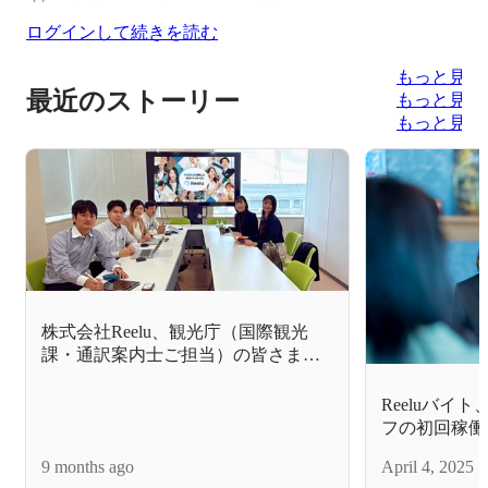
ログインして続きを読む
もっと見る
最近のストーリー
もっと見る
もっと見る
株式会社Reelu、観光庁（国際観光
課・通訳案内士ご担当）の皆さまと
訪日観光のガイドについて意見交換
を行いました
Reeluバイ
フの初回稼働
ウンド応援キ
9 months ago
April 4, 2025