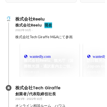
株式会社Reelu
株式会社Reelu
現在
2022年10月
-
株式会社Tech Giraffe M&Aにて参画
wantedly.com
wantedly
株式会社Reelu、観光庁（国
訪日観光ガイ
際観光課・通訳案内士ご担
Japan 
当）の皆さまと訪日観光のガ
オンライン
2025年11月
2025年4月
イドについて意見交換を行い
と業務提携
ました
株式会社Tech Giraffe
創業者/代表取締役社長
2021年
-
2022年10月
オンライン相談ルーム　ハワユ
