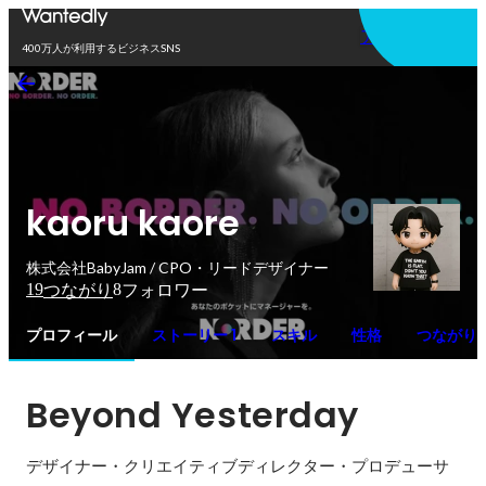
アプリを使う
400万人が利用するビジネスSNS
kaoru kaore
株式会社BabyJam / CPO・リードデザイナー
19
8
つながり
フォロワー
プロフィール
ストーリー 1
スキル
性格
つながり
Beyond Yesterday
デザイナー・クリエイティブディレクター・プロデューサ