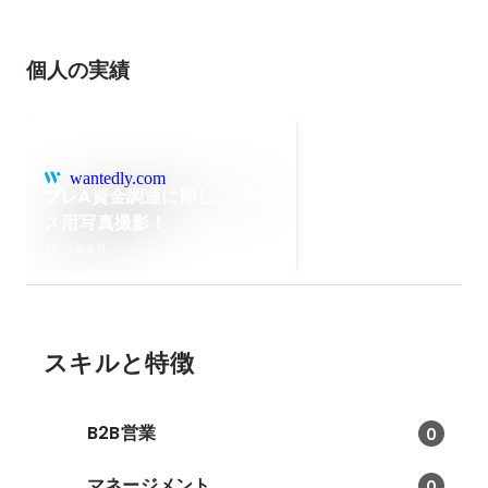
個人の実績
wantedly.com
プレA資金調達に即し、プレ
ス用写真撮影！
2023年8月
スキルと特徴
B2B営業
0
マネージメント
0