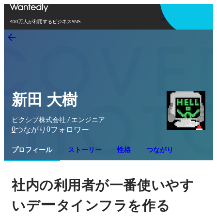
アプリを使う
400万人が利用するビジネスSNS
新田 大樹
ピクシブ株式会社 / エンジニア
0
0
つながり
フォロワー
プロフィール
ストーリー
性格
つながり
社内の利用者が一番使いやす
ー
いデ
タインフラを作る