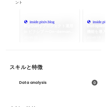
ント
inside.pixiv.blog
inside.pi
BigQueryプロジェクト運用
Datapl
in ピクシブ 〜On-demand
機能を導入した
モデル・Capacityモデル の
inside
2024年7月
2024年7月
使い分け〜 - pixiv inside
スキルと特徴
Data analysis
0