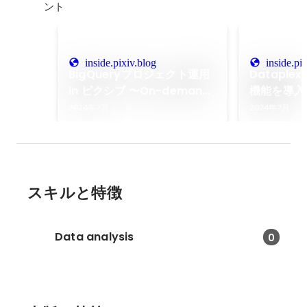
ント
inside.pixiv.blog
inside.pi
BigQueryプロジェクト運用
Datapl
in ピクシブ 〜On-demand
機能を導入した
モデル・Capacityモデル の
inside
2024年7月
2024年7月
使い分け〜 - pixiv inside
スキルと特徴
Data analysis
0