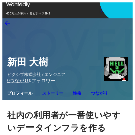
アプリを使う
400万人が利用するビジネスSNS
新田 大樹
ピクシブ株式会社 / エンジニア
0
0
つながり
フォロワー
プロフィール
ストーリー
性格
つながり
社内の利用者が一番使いやす
ー
いデ
タインフラを作る