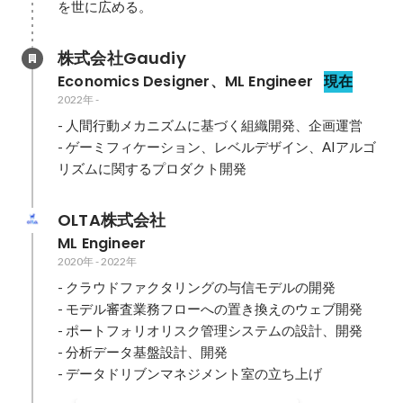
を世に広める。
株式会社Gaudiy
Economics Designer、ML Engineer
現在
2022年
-
- 人間行動メカニズムに基づく組織開発、企画運営

- ゲーミフィケーション、レベルデザイン、AIアルゴ
リズムに関するプロダクト開発
OLTA株式会社
ML Engineer
2020年
-
2022年
- クラウドファクタリングの与信モデルの開発

- モデル審査業務フローへの置き換えのウェブ開発

- ポートフォリオリスク管理システムの設計、開発

- 分析データ基盤設計、開発

- データドリブンマネジメント室の立ち上げ