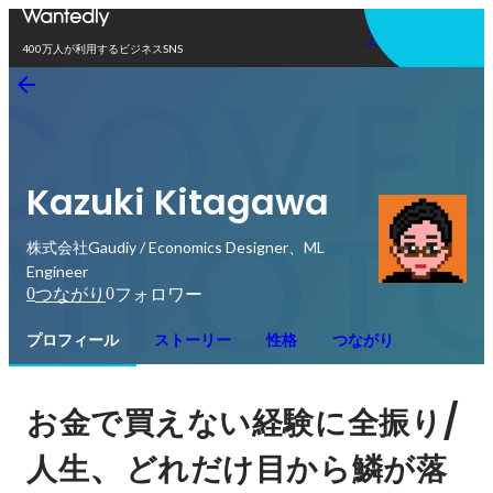
アプリを使う
400万人が利用するビジネスSNS
Kazuki Kitagawa
株式会社Gaudiy / Economics Designer、ML
Engineer
0
0
つながり
フォロワー
プロフィール
ストーリー
性格
つながり
/
お金で買えない経験に全振り
、
人生
どれだけ目から鱗が落