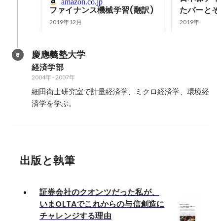
amazon.co.jp
ファイナンス機械学習(翻訳)
たバーとそ
2019年12月
2019年
慶應義塾大学
経済学部
2004年
-
2007年
細田衛士研究室で計量経済学、ミクロ経済学、環境経
済学を学ぶ。
出版と執筆
証券会社のクオンツだった私が、
いまOLTAでこれからの与信創造に
チャレンジする理由