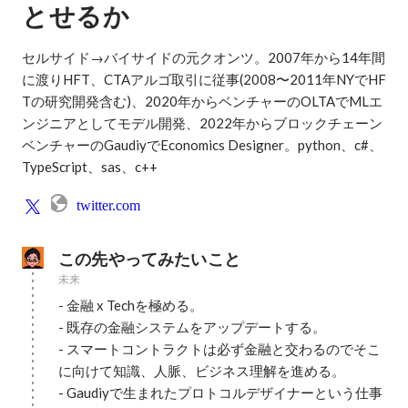
とせるか
セルサイド→バイサイドの元クオンツ。2007年から14年間
に渡りHFT、CTAアルゴ取引に従事(2008〜2011年NYでHF
Tの研究開発含む)、2020年からベンチャーのOLTAでMLエ
ンジニアとしてモデル開発、2022年からブロックチェーン
ベンチャーのGaudiyでEconomics Designer。python、c#、
TypeScript、sas、c++
twitter.com
この先やってみたいこと
未来
- 金融 x Techを極める。

- 既存の金融システムをアップデートする。

- スマートコントラクトは必ず金融と交わるのでそこ
に向けて知識、人脈、ビジネス理解を進める。

- Gaudiyで生まれたプロトコルデザイナーという仕事