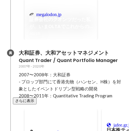
megalodon.jp
証券会社のクオンツだった私
が、いまOLTAでこれからの
与信創造にチャレンジする理
2021年
由
大和証券、大和アセットマネジメント
Quant Trader / Quant Portfolio Manager
2007年
-
2020年
2007〜2008年：大和証券

- プロップ部門にて香港先物（ハンセン、H株）を対
象としたイベントドリブン型戦略の開発

2008〜2011年：Quantitative Trading Program
さらに表示
jafee.gr.j
日本株ティ