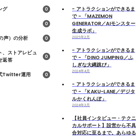
ング
- アトラクションができるま
0
で - 「MAZEMON
GENERATOR／AIモンスター
0
生成ラボ」
まの声）の分析
2025年2月
0
- アトラクションができるま
ト、ストアレビュ
0
で - 「DINO JUMPING／ふ
せ返答
しぎな大縄跳び」
2024年4月
witter運用
0
- アトラクションができるま
で - 「KAKU-LANE／デジタ
ルかくれんぼ」
2024年3月
【社員インタビュー・テク
カルサポート】設営から不
合対応に至るまで。あらゆ