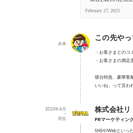
生成ラボ」
February 27, 2025
この先やっ
未来
・お客さまとのコ
・お客さまの満足度
寝台特急、豪華客
いいね」って言われた
株式会社リ
2023年4月
-
現在
PRマーケティン
SNSやWebとい