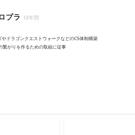
ロプラ
13年間
やドラゴンクエストウォークなどのCS体制構築

との繋がりを作るための取組に従事
テキストや言葉ではお伝えしにくい... そんな問題を解決するために動画
ターとのホットライン開通
CX座談会の開催