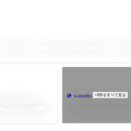
ンができるまで - 「MAZEMON GENERATOR／AIモンスタ
+9件をすべて見る
wantedly.com
ンができるまで -
- アトラクションができるまで
MPING／ふしぎな大縄跳
「KAKU-LANE／デジタル
2024年3月