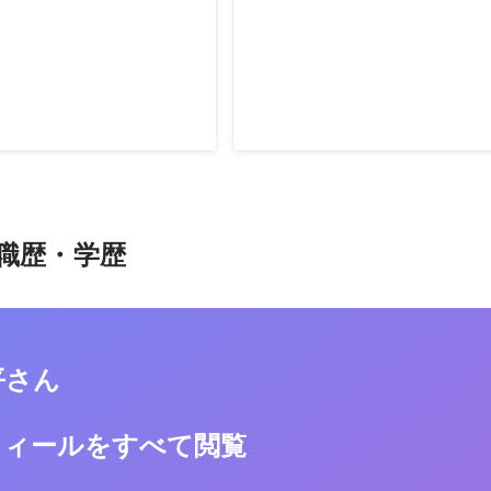
以上ある国民生活センターの
ゲーム業界を中心に、さまざまな
インを開通。 日々センター
応対のプロフェッショナルを集め
事に対してアドバイスを実
催。 あまり機会が無いCS部門同
として取り組んでいる未成年
性化させました。
2018年8月
を未然に防ぐための仕組みな
への理解を深めてもらう活動
職歴・学歴
平さん
フィールをすべて閲覧