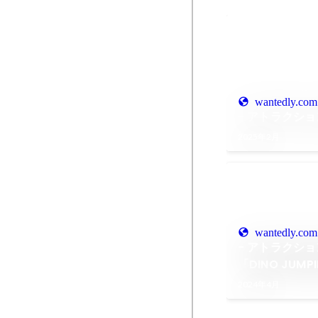
wantedly.com
- アトラクショ
2025年2月
wantedly.com
- アトラクショ
「DINO JU
び」
2024年4月