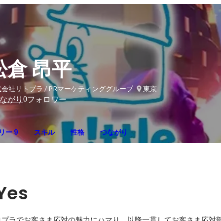
松倉 昂平
会社リトプラ / PRマーケティンググループ
東京
0
ながり
フォロワー
リー 9
スキル
性格
つながり
Yes
ロプラでお客さま応対の魅力にハマり、以降一貫してお客さま応対