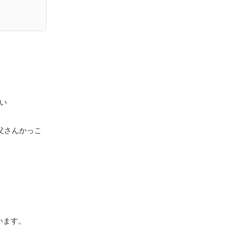
い

父さんかっこ
います。