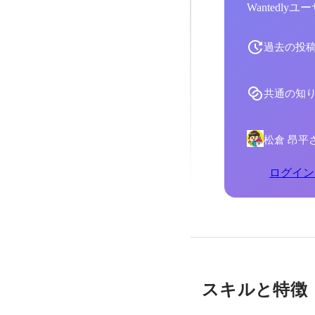
Wantedl
過去の投
共通の知
松倉 昂平
ログイン
スキルと特徴