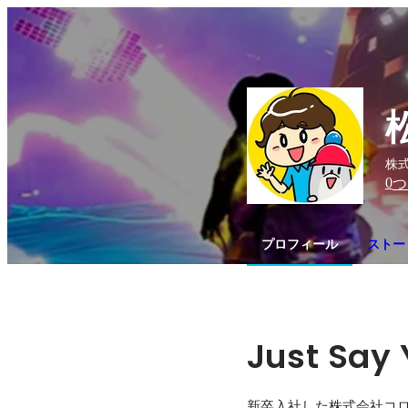
株式
0
つ
プロフィール
ストー
Just Say 
新卒入社した株式会社コ