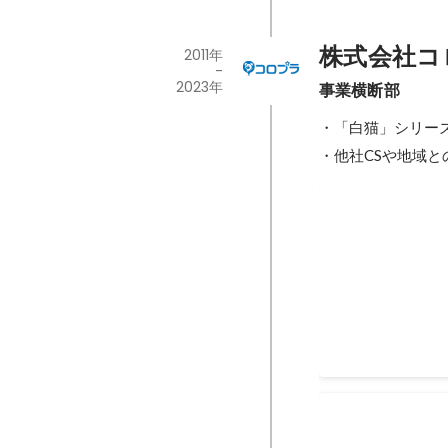
株式会社コ
2011年
-
2023年
事業横断部
・「白猫」シリーズ
・他社CSや地域
動画FAQ制作
迷いやすいけど、
ました。
2019年3月
国民生活セン