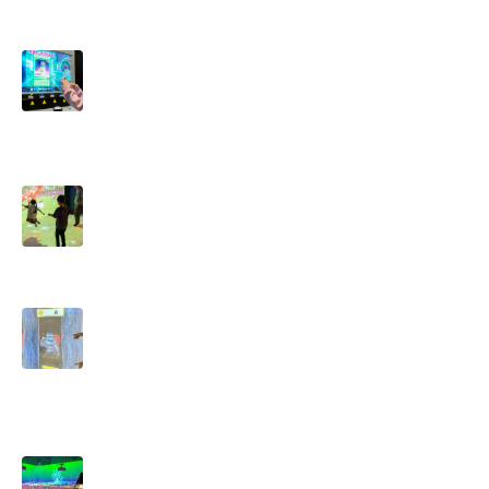
ニ
具
る