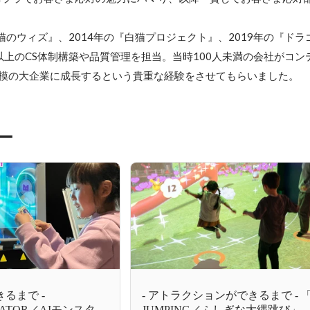
猫のウィズ』、2014年の『白猫プロジェクト』、2019年の『ド
以上のCS体制構築や品質管理を担当。当時100人未満の会社がコン
人規模の大企業に成長するという貴重な経験をさせてもらいました。
ー
るまで -
- アトラクションができるまで - 「
RATOR／AIモンスター
JUMPING／ふしぎな大縄跳び」