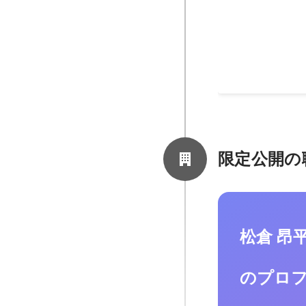
全国に800箇所
方々とのホットラ
に寄せられる相談
施。 他にも会社
2018年
保護や、トラブル
どを紹介し、会社
をしていた。
限定公開の
松倉 昂
のプロ