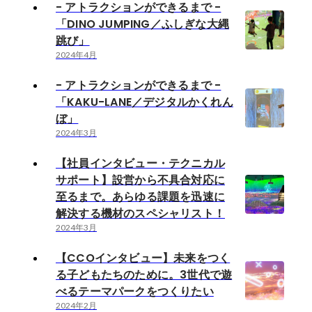
- アトラクションができるまで -
「DINO JUMPING／ふしぎな大縄
跳び」
2024年4月
- アトラクションができるまで -
「KAKU-LANE／デジタルかくれん
ぼ」
2024年3月
【社員インタビュー・テクニカル
サポート】設営から不具合対応に
至るまで。あらゆる課題を迅速に
解決する機材のスペシャリスト！
2024年3月
【CCOインタビュー】未来をつく
る子どもたちのために。3世代で遊
べるテーマパークをつくりたい
2024年2月