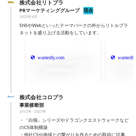
株式会社リトプラ
PRマーケティンググループ
現在
2023年4月
-
SNSやWebといったテーマパークの外からリトルプラ
ネットを盛り上げる活動をしています。
wantedly.com
wantedly
- アトラクションができるま
- アトラ
で - 「MAZEMON
で - 「DI
GENERATOR／AIモンスター
しぎな大縄
2025年2月
2024年4月
生成ラボ」
株式会社コロプラ
事業横断部
2011年
-
2023年
・「白猫」シリーズやドラゴンクエストウォークなど
のCS体制構築

・他社CSや地域との繋がりを作るための取組に従事