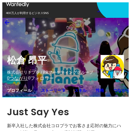
アプリを使う
400万人が利用するビジネスSNS
松倉 昂平
株式会社リトプラ / PRマーケティンググループ
0
0
つながり
フォロワー
プロフィール
ストーリー 9
スキル
性格
つながり
Just Say Yes
新卒入社した株式会社コロプラでお客さま応対の魅力にハ