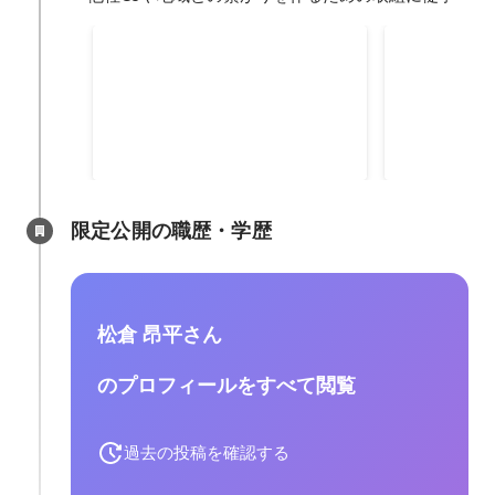
動画FAQ制作
国民生活セ
ライン開通
迷いやすいけど、テキストや言葉
全国に800
ではお伝えしにくい... そんな問題
センターの方
を解決するために動画FAQを作り
を開通。 日
2019年3月
2018年
ました。
る相談事に対
施。 他にも
いる未成年保
限定公開の職歴・学歴
然に防ぐため
し、会社への
活動をしてい
松倉 昂平さん
のプロフィールをすべて閲覧
過去の投稿を確認する