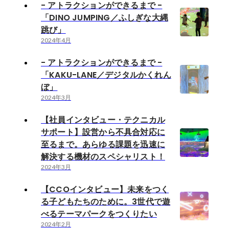
- アトラクションができるまで -
「DINO JUMPING／ふしぎな大縄
跳び」
2024年4月
- アトラクションができるまで -
「KAKU-LANE／デジタルかくれん
ぼ」
2024年3月
【社員インタビュー・テクニカル
サポート】設営から不具合対応に
至るまで。あらゆる課題を迅速に
解決する機材のスペシャリスト！
2024年3月
【CCOインタビュー】未来をつく
る子どもたちのために。3世代で遊
べるテーマパークをつくりたい
2024年2月