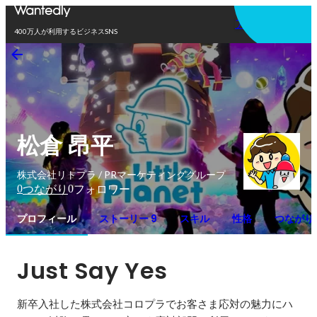
アプリを使う
400万人が利用するビジネスSNS
松倉 昂平
株式会社リトプラ / PRマーケティンググループ
0
0
つながり
フォロワー
プロフィール
ストーリー 9
スキル
性格
つながり
Just Say Yes
新卒入社した株式会社コロプラでお客さま応対の魅力にハ