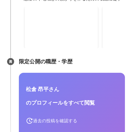
動画FAQ制作
国民生活セ
ライン開通
迷いやすいけど、テキストや言葉
全国に800
ではお伝えしにくい... そんな問題
センターの方
を解決するために動画FAQを作り
を開通。 日
2019年3月
2018年
ました。
る相談事に対
施。 他にも
いる未成年保
限定公開の職歴・学歴
然に防ぐため
し、会社への
活動をしてい
松倉 昂平さん
のプロフィールをすべて閲覧
過去の投稿を確認する