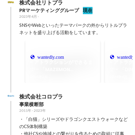
株式会社リトプラ
PRマーケティンググループ
現在
2023年4月
-
SNSやWebといったテーマパークの外からリトルプラ
ネットを盛り上げる活動をしています。
wantedly.com
wantedly
- アトラクションができるま
- アトラ
で - 「MAZEMON
で - 「DI
GENERATOR／AIモンスター
しぎな大縄
2025年2月
2024年4月
生成ラボ」
株式会社コロプラ
事業横断部
2011年
-
2023年
・「白猫」シリーズやドラゴンクエストウォークなど
のCS体制構築

・他社CSや地域との繋がりを作るための取組に従事