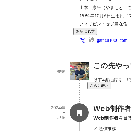
山本　康平（やまもと　こ
1994年10月6日生まれ（3
フィリピン・セブ島在住
さらに表示
gainzu1006.com
この先やっ
未来
以下4点に絞り、
さらに表示
Web制作
2024年
-
現在
Web制作者を目
📌 勉強推移
