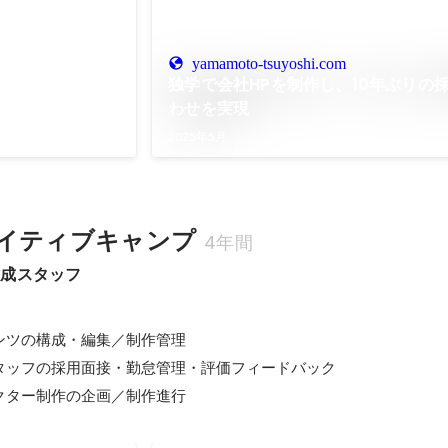
9月
20
yamamoto-tsuyoshi.com
独学で会社HPを制作し、10年ぶりの
日
わせを実現
2025年5月
イティブキャンプ
4年間
作成スタッフ
ツの構成・編集／制作管理

タッフの採用面接・勤怠管理・評価フィードバック

クター制作の企画／制作進行