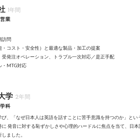
社
1年間
・営業
訪問

能・コスト・安全性）と最適な製品・加工の提案

、受発注オペレーション、トラブル一次対応／是正手配

・MTG対応
大学
2年間
語学科
学び、「なぜ日本人は英語を話すことに苦手意識を持つのか」とい
特に 発音に対する恥ずかしさや心理的ハードルに焦点を当て、日本
析しました。