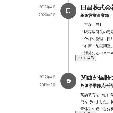
日昌株式会
2019年4月
-
2020年3月
基盤営業事業部
【主な担当】

・既存取引先の定期
・仕様の整理（性
・在庫・納期調整
・海外先とのメール
さらに表示
関西外国語
2017年4月
-
2019年3月
外国語学部英米
英語教育を中心に
究を行いました。
音体系の違いを分