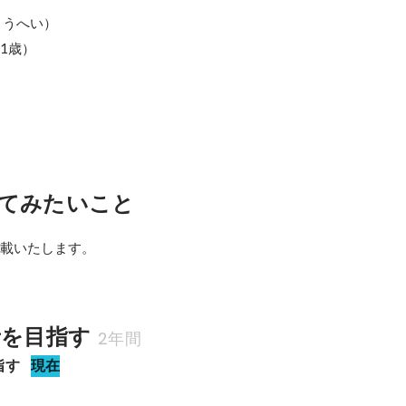
うへい）

1歳）

てみたいこと
記載いたします。
者を目指す
2年間
指す
現在