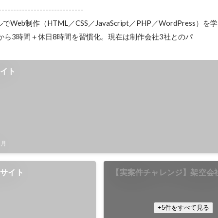
-----------------------------

eb制作（HTML／CSS／JavaScript／PHP／WordPress）
から3時間＋休日8時間を習慣化。現在は制作会社3社とのパ
サイト
3月
オサイト
【実案件チャレンジ】架空会
+5件をすべて見る