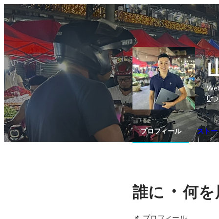
We
0
つ
プロフィール
ストー
・
誰に
何を
📌  プロフィール
