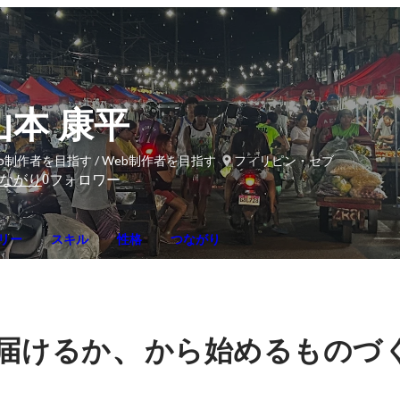
山本 康平
b制作者を目指す / Web制作者を目指す
フィリピン・セブ
0
ながり
フォロワー
リー
スキル
性格
つながり
、
届けるか
から始めるものづ