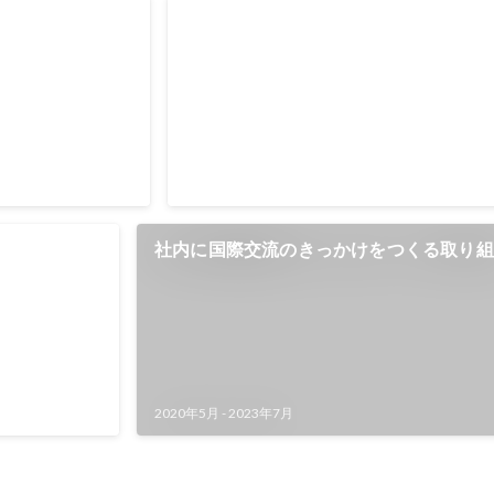
スト915点取得
語学ギャップ解消のための英語レッス
7月
フィリピン人スタッフの退職率が増加して
スタッフへの不満があることが分かりまし
915
要因として、日本人スタッフの約8割が 世
点
の基準"CEFR" の初学者レベル（A帯）であ
2020年5月
-
2023年7月
で十分なコミュニケーションが取れないこ
トレスにつながっていました。 この課題を解決するた
め、日本人スタッフ向けの英語レッスンを
費用の値下げ
社内に国際交流のきっかけをつくる取り組
るプロジェクトを監修・運営しました。レ
フィリピン人スタッフが担当し、私は以下
を担いました。 ・レッスン方針・内容構成の監修（イン
7月
60
プット中心の設計） ・受講者レベルに応じ
成の設計 ・毎月のレベルチェックテストの運
%
管理や受講者フォロー ・社長への進捗報告 この取り組
みは後に 会社の福利厚生として正式導入さ
2020年5月
-
2023年7月
支援があることを魅力に感じて応募する求
スタッフ間のコミュニケーション改善だけ
力向上にもつながった取り組みとなりまし