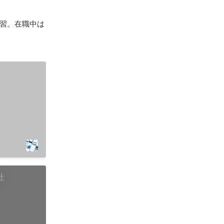
を学習。在職中は
社