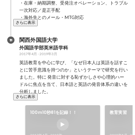
・在庫・納期調整、受発注オペレーション、トラブル
フが担当し、
一次対応／是正手配

割を担いました。 ・
・海外先とのメール・MTG対応
針・内容構成
さらに表示
中心の設計）
じた2クラス
関西外国語大学
レベルチェッ
行管理や受講
外国語学部英米語学科
の進捗報告 この取り組みは後に 会
2017年4月
-
2019年3月
社の福利厚生
英語教育を中心に学び、「なぜ日本人は英語を話すこ
れ、英語学習
とに苦手意識を持つのか」というテーマで研究を行い
力に感じて応
ました。特に 発音に対する恥ずかしさや心理的ハー
加。スタッフ
ドルに焦点を当て、日本語と英語の発音体系の違いを
ョン改善だけ
分析しました。
にもつながっ
さらに表示
した。
100m10秒81を記録！！
教育実習