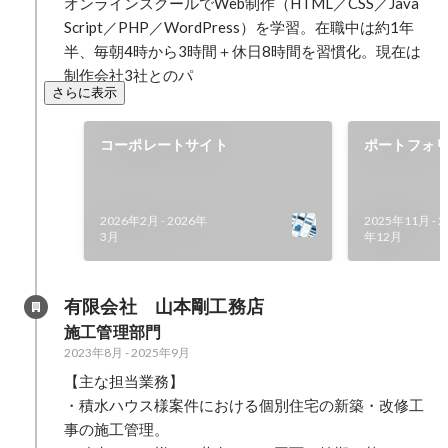
オンラインスクールでWeb制作（HTML／CSS／Java
Script／PHP／WordPress）を学習。在職中は約1年
半、毎朝4時から3時間＋休日8時間を習慣化。現在は
制作会社3社とのパ
さらに表示
コーポレートサイト
ポートフォ
2026年2月
-
2026年
2025年11月
-
2
3月
年12月
有限会社　山本剛工務店
施工管理部門
2023年8月
-
2025年9月
【主な担当業務】

・積水ハウス様案件における個別住宅の新築・改修工
事の施工管理。
