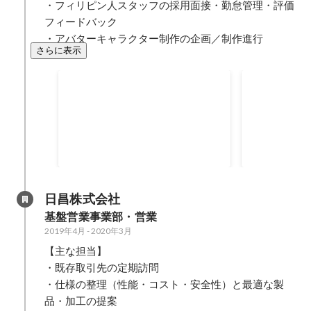
・フィリピン人スタッフの採用面接・勤怠管理・評価
フィードバック

・アバターキャラクター制作の企画／制作進行
さらに表示
語学ギャッ
TOEIC公開テスト915点取得
語レッスン
2020年5月
-
2023年7月
フィリピン人
915
増加しており
の不満がある
点
2020年5月
-
20
た。根本的な
スタッフの約
語の基準"CE
日昌株式会社
（A帯）であ
基盤営業事業部・営業
なコミュニケ
2019年4月
-
2020年3月
ことが双方の
ていました。 この課題を解決す
【主な担当】

ため、日本人
・既存取引先の定期訪問

レッスンを新
・仕様の整理（性能・コスト・安全性）と最適な製
ェクトを監修
品・加工の提案

ッスン自体は