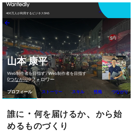
アプリを使う
400万人が利用するビジネスSNS
山本 康平
Web制作者を目指す / Web制作者を目指す
0
0
つながり
フォロワー
プロフィール
ストーリー
スキル
性格
つながり
・
、
誰に
何を届けるか
から始
めるものづくり