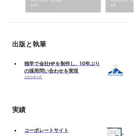
2017年4月
-
2018年
2018年5月
-
20
10月
6月
出版と執筆
独学で会社HPを制作し、10年ぶり
の採用問い合わせを実現
2025年5月
実績
コーポレートサイト