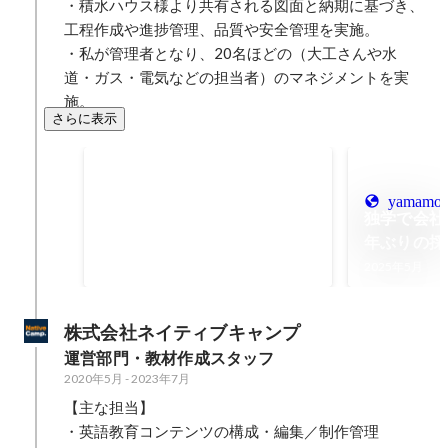
・積水ハウス様より共有される図面と納期に基づき、
工程作成や進捗管理、品質や安全管理を実施。

・私が管理者となり、20名ほどの（大工さんや水
道・ガス・電気などの担当者）のマネジメントを実
施。
さらに表示
厳しい工期条件下での短期工程マ
ネジメント
2023年8月
-
2025年9月
yamamoto
独学で会社
20
年ぶりの採
日
現
2025年5月
株式会社ネイティブキャンプ
運営部門・教材作成スタッフ
2020年5月
-
2023年7月
【主な担当】

・英語教育コンテンツの構成・編集／制作管理
