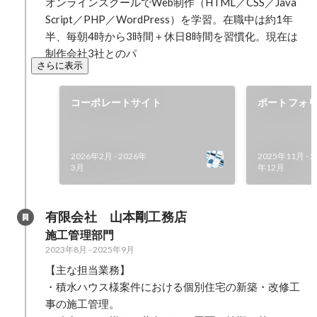
オンラインスクールでWeb制作（HTML／CSS／Java
Script／PHP／WordPress）を学習。在職中は約1年
半、毎朝4時から3時間＋休日8時間を習慣化。現在は
制作会社3社とのパ
さらに表示
コーポレートサイト
ポートフォ
2026年2月
-
2026年
2025年11月
-
2
3月
年12月
有限会社　山本剛工務店
施工管理部門
2023年8月
-
2025年9月
【主な担当業務】

・積水ハウス様案件における個別住宅の新築・改修工
事の施工管理。
