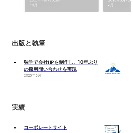
2017年4月
-
2018年
2018年5月
-
20
10月
6月
出版と執筆
独学で会社HPを制作し、10年ぶり
の採用問い合わせを実現
2025年5月
実績
コーポレートサイト