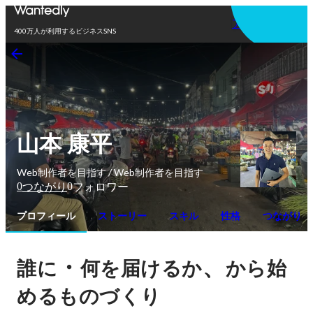
アプリを使う
400万人が利用するビジネスSNS
山本 康平
Web制作者を目指す / Web制作者を目指す
0
0
つながり
フォロワー
プロフィール
ストーリー
スキル
性格
つながり
・
、
誰に
何を届けるか
から始
めるものづくり