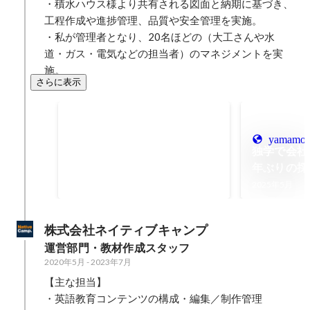
・積水ハウス様より共有される図面と納期に基づき、
工程作成や進捗管理、品質や安全管理を実施。

・私が管理者となり、20名ほどの（大工さんや水
道・ガス・電気などの担当者）のマネジメントを実
施。
さらに表示
厳しい工期条件下での短期工程マ
ネジメント
2023年8月
-
2025年9月
yamamoto
独学で会社
20
年ぶりの採
日
現
2025年5月
株式会社ネイティブキャンプ
運営部門・教材作成スタッフ
2020年5月
-
2023年7月
【主な担当】

・英語教育コンテンツの構成・編集／制作管理
