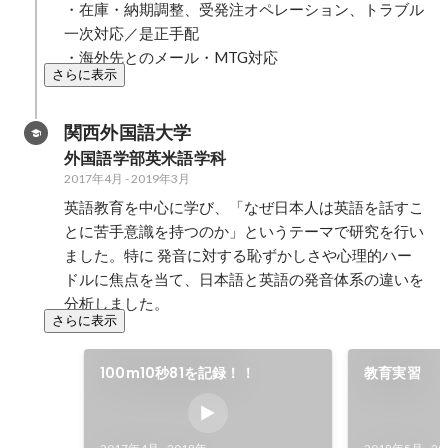
・在庫・納期調整、受発注オペレーション、トラブル
フが担当し、
一次対応／是正手配

割を担いました。 ・
・海外先とのメール・MTG対応
針・内容構成
さらに表示
中心の設計）
じた2クラス
関西外国語大学
レベルチェッ
行管理や受講
外国語学部英米語学科
の進捗報告 この取り組みは後に 会
2017年4月
-
2019年3月
社の福利厚生
英語教育を中心に学び、「なぜ日本人は英語を話すこ
れ、英語学習
とに苦手意識を持つのか」というテーマで研究を行い
力に感じて応
ました。特に 発音に対する恥ずかしさや心理的ハー
加。スタッフ
ドルに焦点を当て、日本語と英語の発音体系の違いを
ョン改善だけ
分析しました。
にもつながっ
さらに表示
した。
100m10秒81を記録！！
教育実習