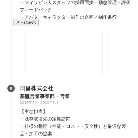
・フィリピン人スタッフの採用面接・勤怠管理・評価
フィードバック

・アバターキャラクター制作の企画／制作進行
さらに表示
語学ギャッ
TOEIC公開テスト915点取得
語レッスン
2020年5月
-
2023年7月
フィリピン人
915
増加しており
の不満がある
点
2020年5月
-
20
た。根本的な
スタッフの約
語の基準"CE
日昌株式会社
（A帯）であ
基盤営業事業部・営業
なコミュニケ
2019年4月
-
2020年3月
ことが双方の
ていました。 この課題を解決す
【主な担当】

ため、日本人
・既存取引先の定期訪問

レッスンを新
・仕様の整理（性能・コスト・安全性）と最適な製
ェクトを監修
品・加工の提案

ッスン自体は