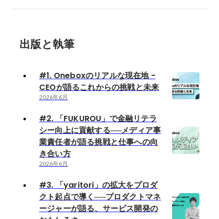
出版と執筆
#1. Oneboxのリアルな現在地 -
CEOが語るこれからの挑戦と未来
2026年6月
#2. 「FUKUROU」で金融リテラ
シー向上に貢献する──メディア事
業責任者が語る挑戦と仕事への向
き合い方
2026年6月
#3. 「yaritori」の拡大をプロダ
クト起点で導く──プロダクトマネ
ージャーが語る、サービス開発の