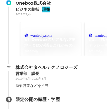
Onebox株式会社
ビジネス統括
現在
2022年5月
-
wantedly.com
wantedly
#1. Oneboxのリアルな現在
#2. 「F
地 - CEOが語るこれからの挑
テラシー向
戦と未来
メディア事
2026年6月
2026年6月
戦と仕事へ
株式会社タベルテクノロジーズ
営業部　課長
2019年8月
-
2022年3月
新規営業などを担当
限定公開の職歴・学歴