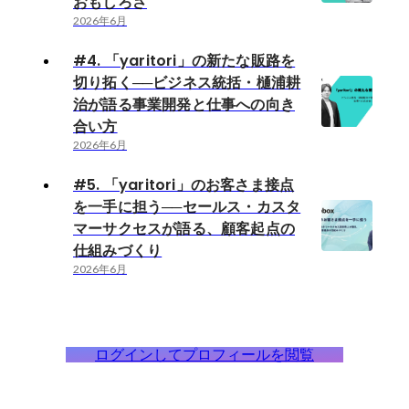
おもしろさ
2026年6月
#4. 「yaritori」の新たな販路を
切り拓く──ビジネス統括・樋浦耕
治が語る事業開発と仕事への向き
合い方
2026年6月
#5. 「yaritori」のお客さま接点
を一手に担う──セールス・カスタ
マーサクセスが語る、顧客起点の
仕組みづくり
2026年6月
ログインしてプロフィールを閲覧