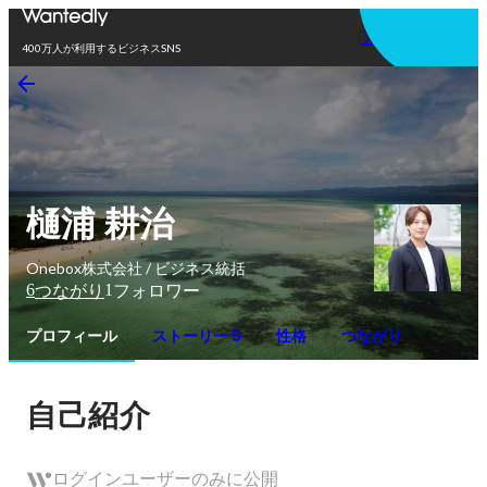
アプリを使う
400万人が利用するビジネスSNS
樋浦 耕治
Onebox株式会社 / ビジネス統括
6
1
つながり
フォロワー
プロフィール
ストーリー 5
性格
つながり
自己紹介
ログインユーザーのみに公開