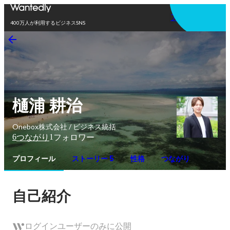
アプリを使う
400万人が利用するビジネスSNS
樋浦 耕治
Onebox株式会社 / ビジネス統括
6
1
つながり
フォロワー
プロフィール
ストーリー 5
性格
つながり
自己紹介
ログインユーザーのみに公開