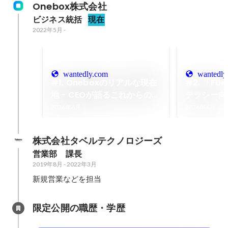
Onebox株式会社
ビジネス統括
現在
2022年5月
-
wantedly.com
wantedly
#1. Oneboxのリアルな現在
#2. 「F
地 - CEOが語るこれからの挑
テラシー向
戦と未来
メディア事
2026年6月
2026年6月
戦と仕事へ
株式会社タベルテクノロジーズ
営業部　課長
2019年8月
-
2022年3月
新規営業などを担当
限定公開の職歴・学歴