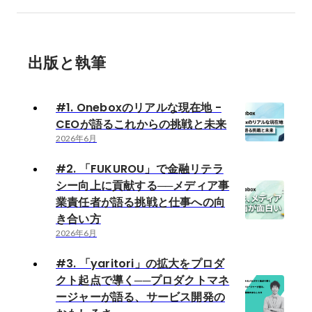
出版と執筆
#1. Oneboxのリアルな現在地 -
CEOが語るこれからの挑戦と未来
2026年6月
#2. 「FUKUROU」で金融リテラ
シー向上に貢献する──メディア事
業責任者が語る挑戦と仕事への向
き合い方
2026年6月
#3. 「yaritori」の拡大をプロダ
クト起点で導く──プロダクトマネ
ージャーが語る、サービス開発の