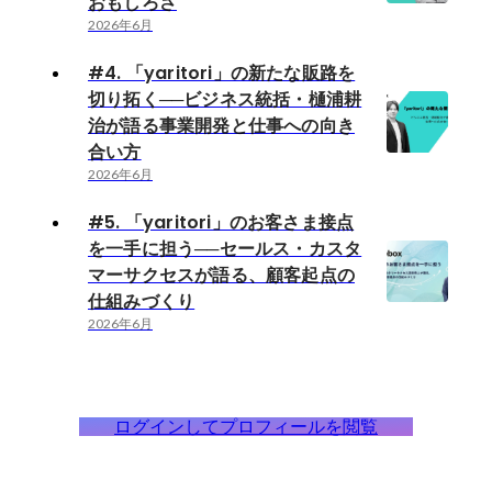
おもしろさ
2026年6月
#4. 「yaritori」の新たな販路を
切り拓く──ビジネス統括・樋浦耕
治が語る事業開発と仕事への向き
合い方
2026年6月
#5. 「yaritori」のお客さま接点
を一手に担う──セールス・カスタ
マーサクセスが語る、顧客起点の
仕組みづくり
2026年6月
ログインしてプロフィールを閲覧