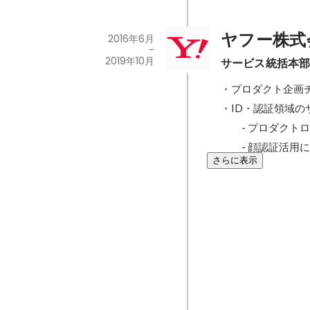
ヤフー株式
2016年6月
-
2019年10月
サービス統括本部
・プロダクト企画
・ID・認証領域の
　　- プロダクト
　　- 顔認証活用
さらに表示
FIDOアライ
入の状況は？ 
ネット決済では
2019年7月