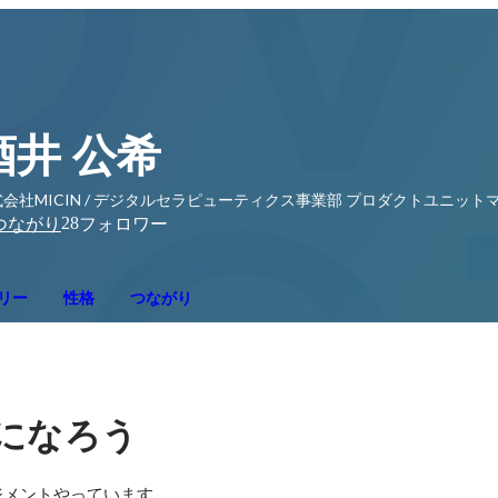
酒井 公希
式会社MICIN / デジタルセラピューティクス事業部 プロダクトユニッ
28
つながり
フォロワー
リー
性格
つながり
になろう
ジメントやっています。
