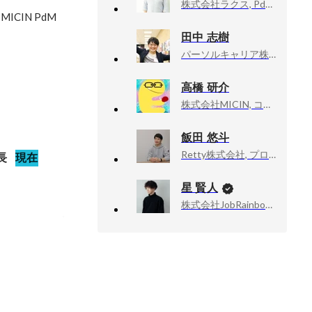
株式会社ラクス, PdM組織マネージャー
IN PdM

田中 志樹
パーソルキャリア株式会社（キャリア採用）, プロダクト企画統括部｜プロダクトエンジニア職（PdM）
高橋 研介
株式会社MICIN, コーポレート推進部 情報セキュリティチーム
飯田 悠斗
Retty株式会社, プロダクトマネージャー
長
現在
星 賢人
株式会社JobRainbow, CEO
ャーのこれ
もらいやすく