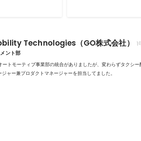
2022年5月
ility Technologies（GO株式会社）
1
ジメント部
とDeNAオートモーティブ事業部の統合がありましたが、変わらずタクシ
ージャー兼プロダクトマネージャーを担当してました。
リ『GO』リリース
JapanTaxiのプロダクト統合を牽引
9月