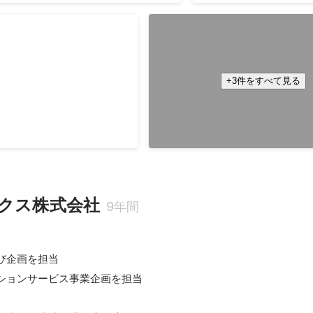
アンス東京セミナー
FIDO2によるYahoo! JAPA
インをサービス事業者として
い世界へ～FIDO2（Web
ース
離陸！～
2018年10月
+3件をすべて見る
クス株式会社
9年間