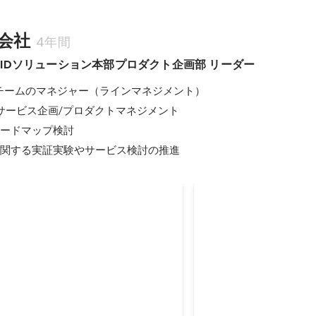
会社
4年間
IDソリューション本部プロダクト企画部 リーダー
チームのマネジャー（ラインマネジメント）

サービス企画/プロダクトマネジメント

ロードマップ検討

に関する実証実験やサービス検討の推進
アンス、国内での認定製品や商用導
FIDO Alliance 2018
本人確認やIoTの作業部会発足、
OUTSTANDING
W3C、EMVCoとグループ設立
CONTRIBUTOR AW
2019年6月