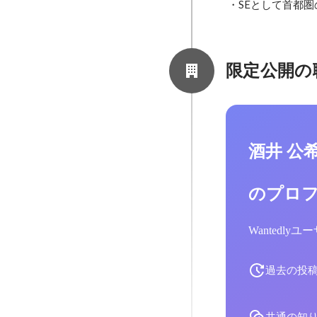
 ・SEとして首
限定公開の
酒井 公
のプロ
Wantedl
過去の投