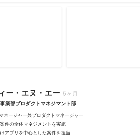
のプロダクト開発体制
【前編】MoTのプロダクト開
プロダクトを高品質かつスピ
【前編】価値あるプロダクトを高
届け続けるために--MoTが
ーディに世の中に届け続けるために-
」の分業を徹底する理由
2020年4月
ィー・エヌ・エー
5ヶ月
ブ事業部プロダクトマネジマント部
マネージャー兼プロダクトマネージャー

発案件の全体マネジメントを実施

向けアプリを中心とした案件を担当