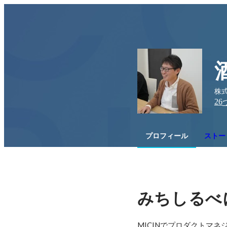
株
26
プロフィール
ストー
みちしるべ
MICINでプロダクトマネ