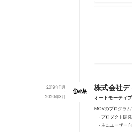
【後編】MoT
【後編】価値ある
ーディに世の中に
「PdM / PjM
2020年4月
株式会社デ
2019年11月
-
2020年3月
オートモーティ
MOVのプログラム
　- プロダクト開
　- 主にユーザー