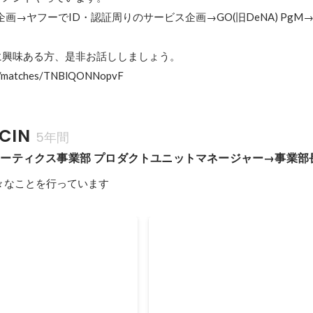
画→ヤフーでID・認証周りのサービス企画→GO(旧DeNA) PgM→MIC
興味ある方、是非お話ししましょう。

t/matches/TNBlQONNopvF
CIN
5年間
ーティクス事業部 プロダクトユニットマネージャー→事業部
様々なことを行っています
療機関の外来診療で利用可能
MICINのプロダクトマネージ
「クロンスマートパス」を
までとこれから
立ち上げを行いました。 こ
MICINでの働き方をイメージして
加速させます。
するために行っている座談会。