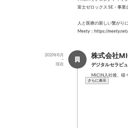
富士ゼロックス SE・事業企
人と医療の新しい繋がりに
Meety：https://meety.ne
株式会社MI
2021年6月
-
現在
デジタルセラピュ
MICIN入社後、
さらに表示
MICIN、医
な新サービス
提供開始
新規プロダクトの
れからグロースを