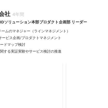
会社
4年間
IDソリューション本部プロダクト企画部 リーダー
チームのマネジャー（ラインマネジメント）

サービス企画/プロダクトマネジメント

ロードマップ検討

に関する実証実験やサービス検討の推進
アンス、国内での認定製品や商用導
FIDO Alliance 2018
本人確認やIoTの作業部会発足、
OUTSTANDING
W3C、EMVCoとグループ設立
CONTRIBUTOR AW
2019年6月