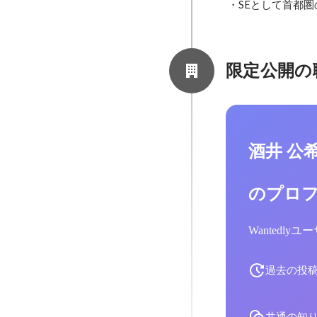
 ・SEとして首
限定公開の
酒井 公
のプロ
Wantedl
過去の投