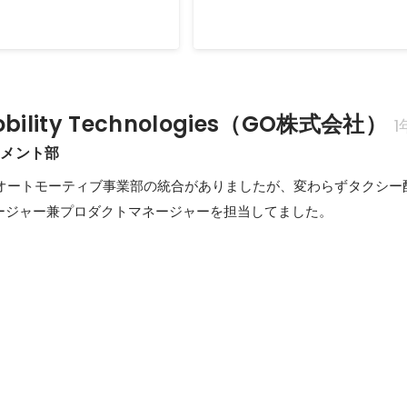
2022年5月
ility Technologies（GO株式会社）
1
ジメント部
とDeNAオートモーティブ事業部の統合がありましたが、変わらずタクシ
ージャー兼プロダクトマネージャーを担当してました。
リ『GO』リリース
JapanTaxiのプロダクト統合を牽引
9月