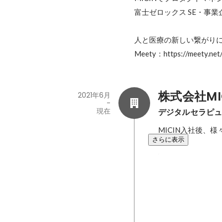
富士ゼロックス SE・事業企
人と医療の新しい繋がりに
Meety：https://meety.ne
株式会社MI
2021年6月
-
現在
デジタルセラピュ
MICIN入社後、
さらに表示
MICIN、医
な新サービス
提供開始
新規プロダクトの
れからグロースを