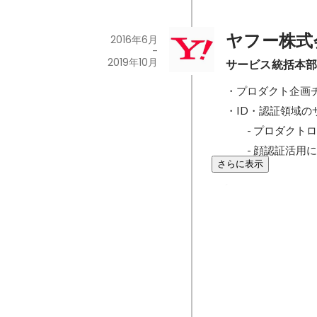
ヤフー株式
2016年6月
-
2019年10月
サービス統括本部
・プロダクト企画
・ID・認証領域の
　　- プロダクト
　　- 顔認証活用
さらに表示
FIDOアライ
入の状況は？ 
ネット決済では
2019年7月