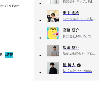
株式会社ラクス, PdM組織マネージャー
IN PdM

田中 志樹
パーソルキャリア株式会社（キャリア採用）, プロダクト企画統括部｜プロダクトエンジニア職（PdM）
高橋 研介
株式会社MICIN, コーポレート推進部 情報セキュリティチーム
飯田 悠斗
Retty株式会社, プロダクトマネージャー
長
現在
星 賢人
株式会社JobRainbow, CEO
ャーのこれ
もらいやすく