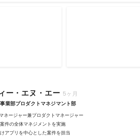
のプロダクト開発体制
【前編】MoTのプロダクト開
プロダクトを高品質かつスピ
【前編】価値あるプロダクトを高
届け続けるために--MoTが
ーディに世の中に届け続けるために-
」の分業を徹底する理由
2020年4月
ィー・エヌ・エー
5ヶ月
ブ事業部プロダクトマネジマント部
マネージャー兼プロダクトマネージャー

発案件の全体マネジメントを実施

向けアプリを中心とした案件を担当