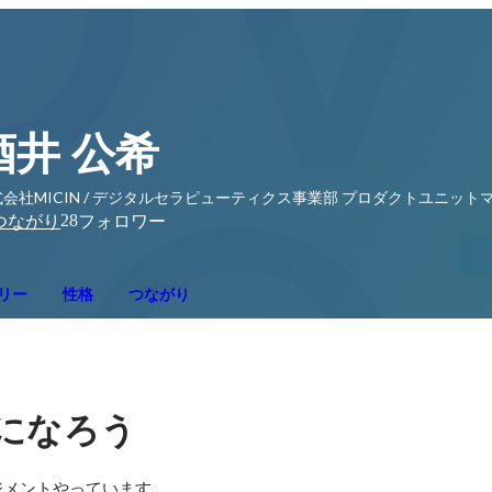
酒井 公希
式会社MICIN / デジタルセラピューティクス事業部 プロダクトユニッ
28
つながり
フォロワー
リー
性格
つながり
になろう
ジメントやっています。
