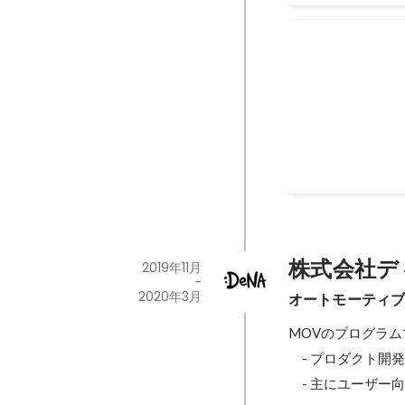
【後編】MoT
【後編】価値ある
ーディに世の中に
「PdM / PjM
2020年4月
株式会社デ
2019年11月
-
2020年3月
オートモーティ
MOVのプログラム
　- プロダクト開
　- 主にユーザー