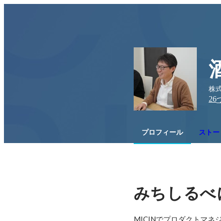
株
26
プロフィール
ストー
みちしるべ
MICINでプロダクトマネ