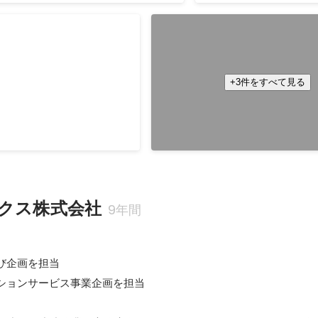
アンス東京セミナー
FIDO2によるYahoo! JAPA
インをサービス事業者として
い世界へ～FIDO2（Web
ース
離陸！～
2018年10月
+3件をすべて見る
クス株式会社
9年間