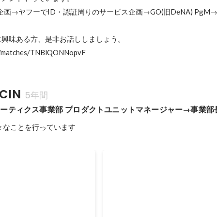
画→ヤフーでID・認証周りのサービス企画→GO(旧DeNA) PgM→MIC
興味ある方、是非お話ししましょう。

t/matches/TNBlQONNopvF
CIN
5年間
ーティクス事業部 プロダクトユニットマネージャー→事業部
様々なことを行っています
療機関の外来診療で利用可能
MICINのプロダクトマネージ
「クロンスマートパス」を
までとこれから
立ち上げを行いました。 こ
MICINでの働き方をイメージして
加速させます。
するために行っている座談会。