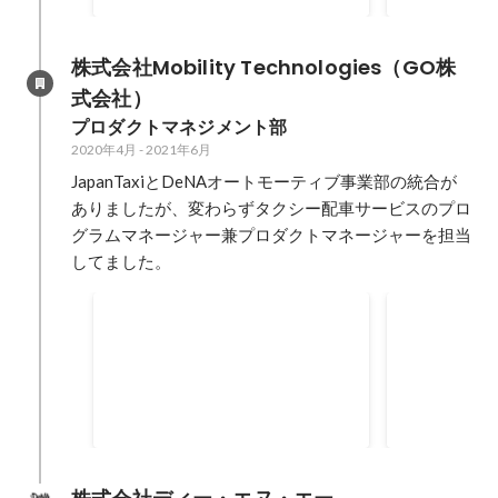
株式会社Mobility Technologies（GO株
式会社）
プロダクトマネジメント部
2020年4月
-
2021年6月
JapanTaxiとDeNAオートモーティブ事業部の統合が
ありましたが、変わらずタクシー配車サービスのプロ
グラムマネージャー兼プロダクトマネージャーを担当
してました。
新タクシーアプリ『GO』リ
【後編】M
リース
発体制
PgMとしてMOVとJapanTaxiのプ
【後編】価値
ロダクト統合を牽引
品質かつスピ
け続けるために
2020年4月
-
2020年9月
2020年4月
PjM」の分