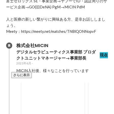
富士ゼロックス SE・事業企画→ヤフーでID・認証周りのサ
ービス企画→GO(旧DeNA) PgM→MICIN PdM

人と医療の新しい繋がりに興味ある方、是非お話ししまし
ょう。

Meety：https://meety.net/matches/TNBlQONNopvF
株式会社MICIN
デジタルセラピューティクス事業部 プロダ
現在
クトユニットマネージャー→事業部長
2021年6月
-
MICIN入社後、様々なことを行っています
さらに表示
MICIN、医療機関の外来診療
MICINの
で利用可能な新サービス「ク
ャーのこれ
新規プロダクトの立ち上げを行い
MICINで
ロンスマートパス」を提供開
ました。 これからグロースを加速
もらいやすく
始
させます。
る座談会。
2022年9月
2022年5月