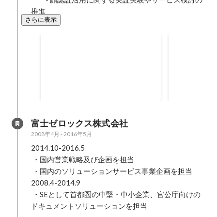
推進
さらに表示
FIDOアライアンス、国内で
FIDO Allian
の認定製品や商用導入の状況
OUTSTAND
2019年7月
は？ 本人確認やIoTの作業
CONTRIBU
2019年6月
部会発足、ネット決済では
W3C、EMVCoとグループ設
立
富士ゼロックス株式会社
2008年4月
-
2016年5月
2014.10-2016.5

 ・国内営業戦略及び企画を担当

 ・国内のソリューションサービス事業企画を担当

2008.4-2014.9

 ・SEとして首都圏の中堅・中小企業、官公庁向けの
ドキュメントソリューションを担当