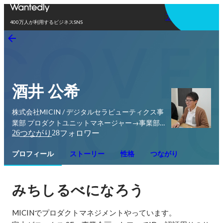
アプリを使う
400万人が利用するビジネスSNS
酒井 公希
株式会社MICIN / デジタルセラピューティクス事
業部 プロダクトユニットマネージャー→事業部
26
28
つながり
フォロワー
長
プロフィール
ストーリー
性格
つながり
みちしるべになろう
MICINでプロダクトマネジメントやっています。
