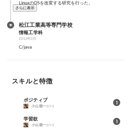
LinuxのOSを改変する研究を行った。
さらに表示
松江工業高等専門学校
情報工学科
2013年3月
C/java
スキルと特徴
ポジティブ
1
小山 順一
が+1
学習欲
1
小山 順一
が+1