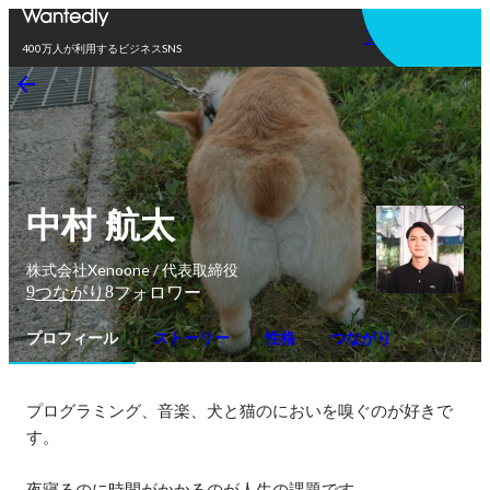
アプリを使う
400万人が利用するビジネスSNS
中村 航太
株式会社Xenoone / 代表取締役
9
8
つながり
フォロワー
プロフィール
ストーリー
性格
つながり
プログラミング、音楽、犬と猫のにおいを嗅ぐのが好きで
す。

夜寝るのに時間がかかるのが人生の課題です。