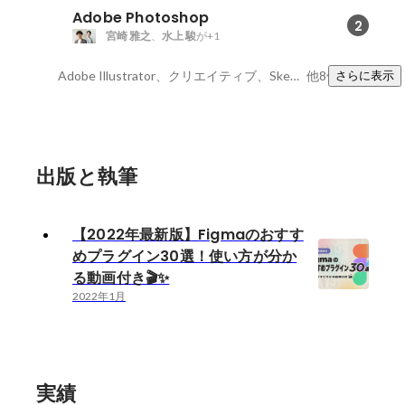
Adobe Photoshop
2
宮崎 雅之
、
水上 駿
が+1
Adobe Illustrator、クリエイティブ、Sketch3
他8件
さらに表示
出版と執筆
【2022年最新版】Figmaのおすす
めプラグイン30選！使い方が分か
る動画付き🎬✨
2022年1月
実績