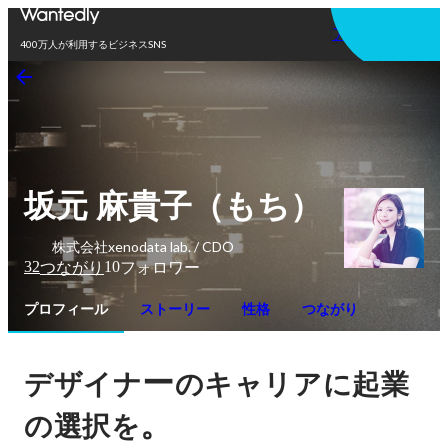
アプリを使う
400万人が利用するビジネスSNS
坂元 麻貴子（もち）
株式会社xenodata lab. / CDO
32
10
つながり
フォロワー
プロフィール
ストーリー
性格
つながり
ー
デザイナ
のキャリアに起業
。
の選択を