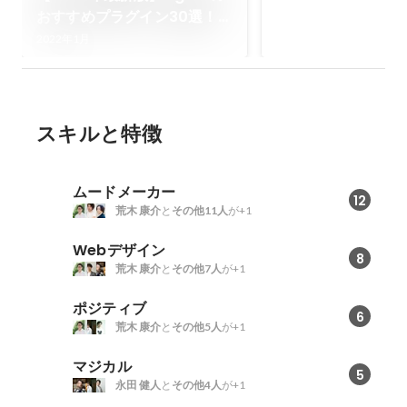
おすすめプラグイン30選！使
い方が分かる動画付き🎬✨
2022年1月
スキルと特徴
ムードメーカー
12
荒木 康介
と
その他11人
が+1
Webデザイン
8
荒木 康介
と
その他7人
が+1
ポジティブ
6
荒木 康介
と
その他5人
が+1
マジカル
5
永田 健人
と
その他4人
が+1