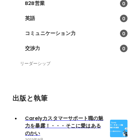
B2B営業
0
英語
0
コミュニケーション力
0
交渉力
0
リーダーシップ
出版と執筆
Carelyカスタマーサポート職の魅
力を暴露！・・・そこに愛はある
のかい
2023年9月