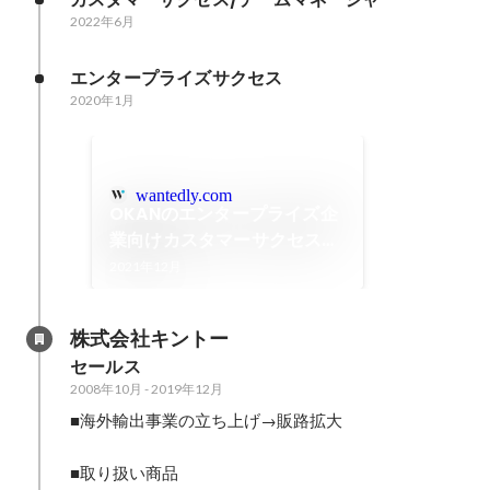
2022年6月
エンタープライズサクセス
2020年1月
wantedly.com
OKANのエンタープライズ企
業向けカスタマーサクセスと
は
2021年12月
株式会社キントー
セールス
2008年10月
-
2019年12月
■海外輸出事業の立ち上げ→販路拡大

■取り扱い商品 
