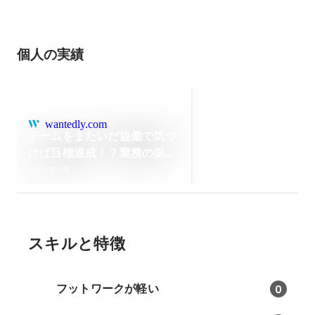
個人の実績
wantedly.com
チームをまたいだ協働で気づ
けば目標達成！？業務の振り
返りと普段の流れ | 株式会社
2022年3月
OKAN
スキルと特徴
フットワークが軽い
0