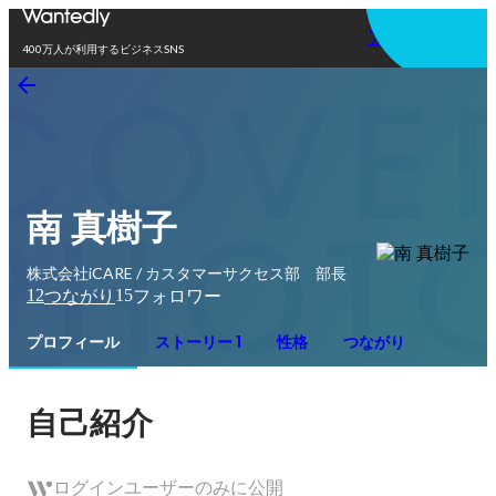
アプリを使う
400万人が利用するビジネスSNS
南 真樹子
株式会社iCARE / カスタマーサクセス部 部長
12
15
つながり
フォロワー
プロフィール
ストーリー 1
性格
つながり
自己紹介
ログインユーザーのみに公開