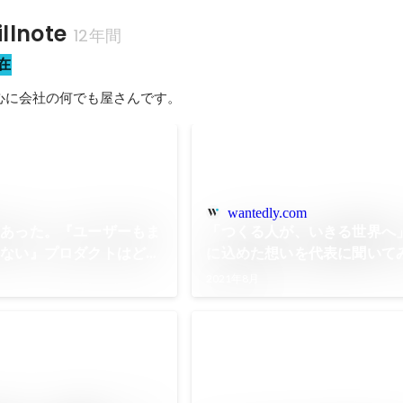
lnote
12年間
在
心に会社の何でも屋さんです。
wantedly.com
にあった。『ユーザーもま
「つくる人が、いきる世界へ
いない』プロダクトはどう
に込めた想いを代表に聞いて
答え
2021年8月