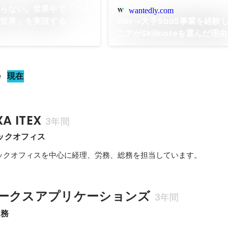
わらない。世界中で「つく
wantedly.com
る世界」を実現する
Sler→大手SaaS事業を経験
ニアがSkillnoteを選んだ理由
e
現在
A ITEX
3年間
ックオフィス
ークスアプリケーションズ
3年間
財務