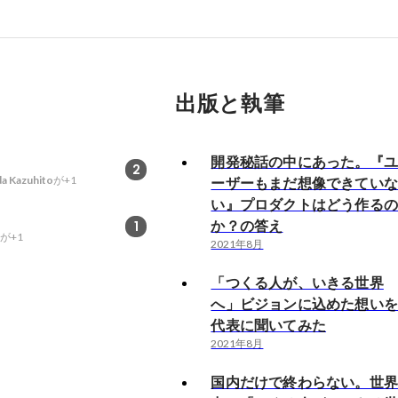
出版と執筆
開発秘話の中にあった。『
2
a Kazuhito
が+1
ーザーもまだ想像できてい
い』プロダクトはどう作る
か？の答え
1
が+1
2021年8月
「つくる人が、いきる世界
へ」ビジョンに込めた想い
代表に聞いてみた
2021年8月
国内だけで終わらない。世