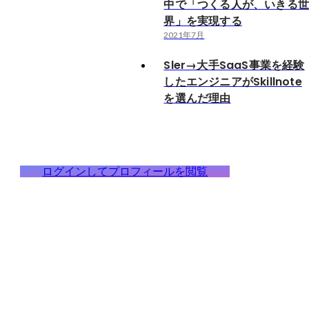
中で「つくる人が、いきる
界」を実現する
2021年7月
Sler→大手SaaS事業を経験
したエンジニアがSkillnote
を選んだ理由
ログインしてプロフィールを閲覧