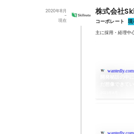
株式会社Skil
2020年8月
-
現在
コーポレート
現
主に採用・経理中
wantedly.com
開発秘話の中
だ想像できて
作るのか？の
2021年8月
wantedly.com