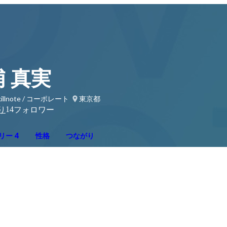
 真実
llnote / コーポレート
東京都
14
り
フォロワー
リー 4
性格
つながり