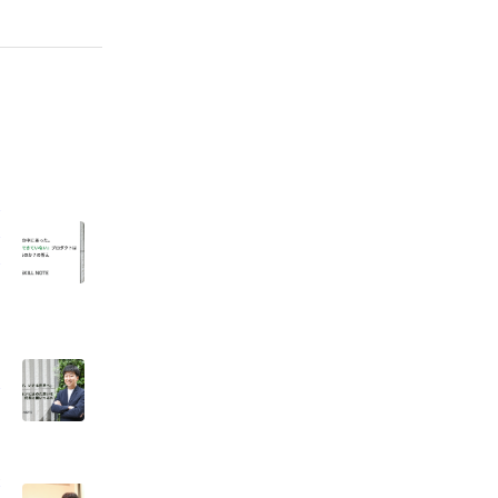
ユ
な
の
を
界