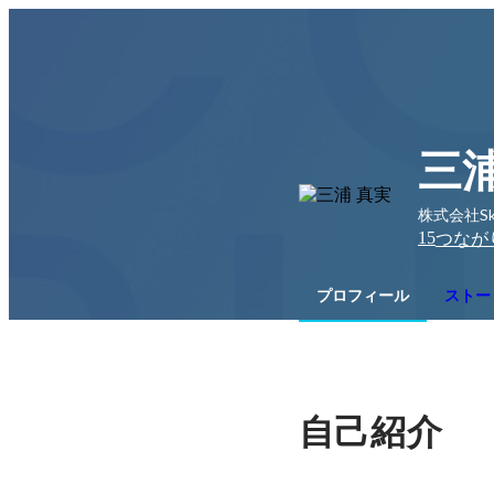
三浦
株式会社Ski
15
つなが
プロフィール
ストー
自己紹介