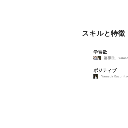
スキルと特徴
学習欲
鄒 潮生
、
Yamad
ポジティブ
Yamada Kazuhito