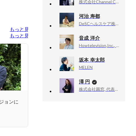
株式会社Channel Corporation, 執行役員
河治 寿都
DeSCヘルスケア株式会社, 製品開発統括部プロダクト開発部副部長
もっと見る
もっと見る
音成 洋介
Howtelevision,Inc., Founder, CEO
坂本 幸太郎
MELEN
澤 円
株式会社圓窓, 代表取締役
ジョンに